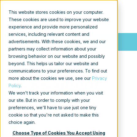
Neem contact met ons
This website stores cookies on your computer.
These cookies are used to improve your website
op
|
Blog
experience and provide more personalized
services, including relevant content and
Rondetafelbronnen
advertisements. With these cookies, we and our
partners may collect information about your
browsing behavior on our website and possibly
beyond. This helps us tailor our website and
communications to your preferences. To find out
more about the cookies we use, see our
Privacy
Records management en
Policy
.
We won't track your information when you visit
archiveren in Microsoft 365
our site. But in order to comply with your
preferences, we'll have to use just one tiny
Datum evenement: 22 september 2021
cookie so that you're not asked to make this
choice again.
Voor recordmanagers, compliance- en
Choose Type of Cookies You Accept Using
informatiebeheerprofessionals