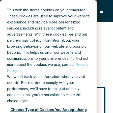
This website stores cookies on your computer.
These cookies are used to improve your website
experience and provide more personalized
services, including relevant content and
advertisements. With these cookies, we and our
partners may collect information about your
browsing behavior on our website and possibly
Neem contact met ons op
beyond. This helps us tailor our website and
communications to your preferences. To find out
more about the cookies we use, see our
Privacy
We staan voor je klaar!
Policy
.
We won't track your information when you visit
our site. But in order to comply with your
preferences, we'll have to use just one tiny
cookie so that you're not asked to make this
Naam
*
choice again.
Choose Type of Cookies You Accept Using