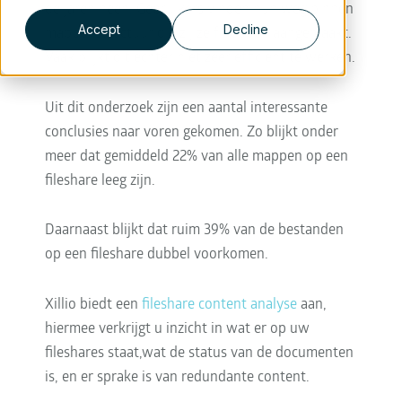
de jaren heen. Gebruikers vinden hun weg binnen
Accept
Decline
mappenstructuur die zij zelf hebben aangemaakt.
Vaak blijkt dit echter niet zeer efficiënt te werken.
Uit dit onderzoek zijn een aantal interessante
conclusies naar voren gekomen. Zo blijkt onder
meer dat gemiddeld 22% van alle mappen op een
fileshare leeg zijn.
Daarnaast blijkt dat ruim 39% van de bestanden
op een fileshare dubbel voorkomen.
Xillio biedt een
fileshare content analyse
aan,
hiermee verkrijgt u inzicht in wat er op uw
fileshares staat,wat de status van de documenten
is, en er sprake is van redundante content.