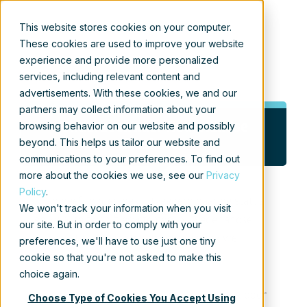
Neem contact met ons
This website stores cookies on your computer.
These cookies are used to improve your website
op
|
Blog
experience and provide more personalized
services, including relevant content and
advertisements. With these cookies, we and our
partners may collect information about your
browsing behavior on our website and possibly
Onderzoek naar Nederlandse
beyond. This helps us tailor our website and
fileshares
communications to your preferences. To find out
more about the cookies we use, see our
Privacy
Policy
.
Xillio heeft onderzoek uitgevoerd naar de status
We won't track your information when you visit
en kwaliteit van filesystemen, bij Nederlandse
our site. But in order to comply with your
organisaties. Filesystemen worden ook wel
preferences, we'll have to use just one tiny
cookie so that you're not asked to make this
fileshares genoemd.
choice again.
Fileshares binnen organisaties groeien vaak door
Choose Type of Cookies You Accept Using