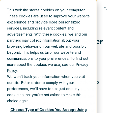
This website stores cookies on your computer.
These cookies are used to improve your website
experience and provide more personalized
services, including relevant content and
advertisements. With these cookies, we and our
Senior Marketing Manager
partners may collect information about your
browsing behavior on our website and possibly
beyond. This helps us tailor our website and
Over Xillio
communications to your preferences. To find out
more about the cookies we use, see our
Privacy
In een prachtige villa aan de rand van de
Policy
.
Hilversumse bossen huist softwarebedrijf
We won't track your information when you visit
Xillio, één van ’s werelds grootste spelers op
our site. But in order to comply with your
preferences, we'll have to use just one tiny
het gebied van contentmigratie. Wij kunnen
cookie so that you're not asked to make this
content en data verhuizen tussen bijna alle
choice again.
mogelijke document-opslagsystemen die er
Choose Type of Cookies You Accept Using
zijn en dit doen wij al meer dan twintig jaar.