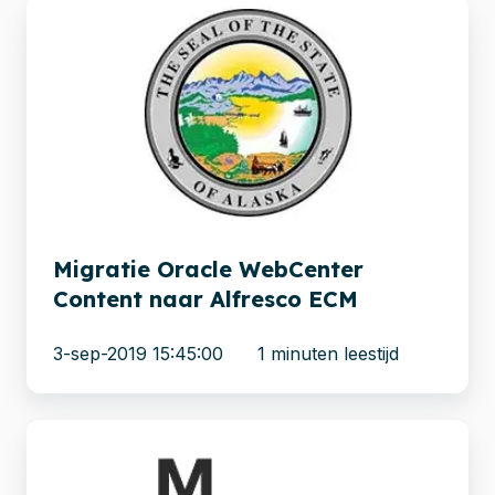
Migratie
Oracle
WebCenter
Content
naar
Alfresco
ECM
Migratie Oracle WebCenter
Content naar Alfresco ECM
3-sep-2019 15:45:00
1 minuten leestijd
Mott
MacDonald: