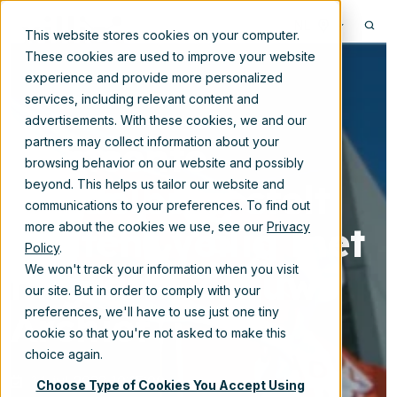
NL
This website stores cookies on your computer.
These cookies are used to improve your website
experience and provide more personalized
services, including relevant content and
advertisements. With these cookies, we and our
Gemeente
partners may collect information about your
browsing behavior on our website and possibly
Middelburg stelt
beyond. This helps us tailor our website and
communications to your preferences. To find out
content veilig met
more about the cookies we use, see our
Privacy
Policy
.
migratie Zeeuws
We won't track your information when you visit
our site. But in order to comply with your
Archief
preferences, we'll have to use just one tiny
cookie so that you're not asked to make this
choice again.
14-jul-2022 10:15:00
Choose Type of Cookies You Accept Using