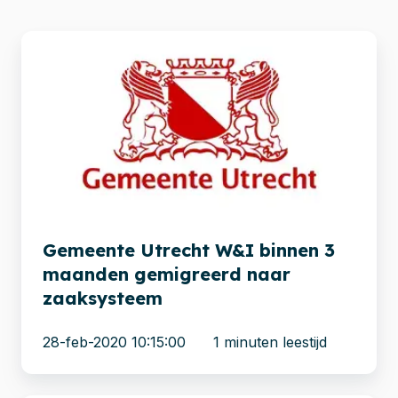
Gemeente
Utrecht
W&I
binnen
3
maanden
gemigreerd
naar
zaaksysteem
Gemeente Utrecht W&I binnen 3
maanden gemigreerd naar
zaaksysteem
28-feb-2020 10:15:00
1 minuten leestijd