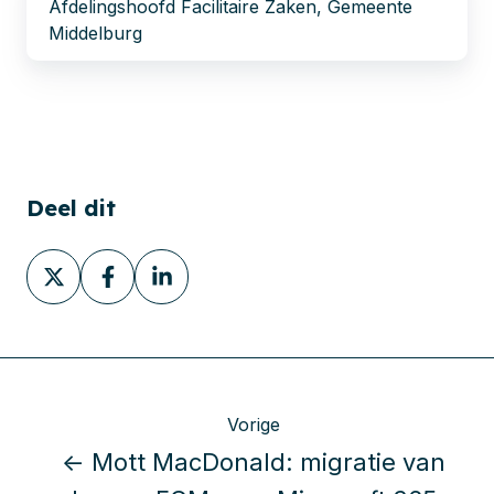
Afdelingshoofd Facilitaire Zaken, Gemeente
Middelburg
Deel dit
Deel
Deel
Deel
via
via
via
X
Facebook
LinkedIn
Vorige
← Mott MacDonald: migratie van