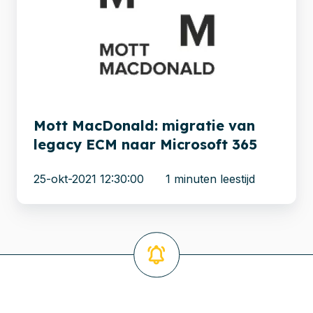
migratie
van
legacy
ECM
naar
Microsoft
365
Mott MacDonald: migratie van
legacy ECM naar Microsoft 365
25-okt-2021 12:30:00
1 minuten leestijd