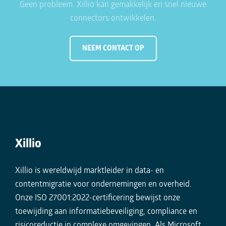
Geen probleem. Xillio kan gemakkelijk en snel nieuwe
connectors ontwikkelen.
NEEM CONTACT OP
Xillio
Xillio is wereldwijd marktleider in data- en
contentmigratie voor ondernemingen en overheid.
Onze ISO 27001:2022-certificering bewijst onze
toewijding aan informatiebeveiliging, compliance en
risicoreductie in complexe omgevingen. Als Microsoft