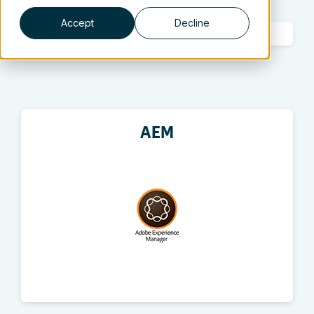
Accept
Decline
Opnieuw zoeken
AEM