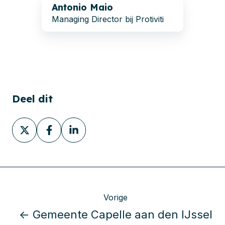
Antonio Maio
Managing Director bij Protiviti
Deel dit
Deel
Deel
Deel
via
via
via
X
Facebook
LinkedIn
Vorige
← Gemeente Capelle aan den IJssel