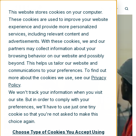
NL
This website stores cookies on your computer.
These cookies are used to improve your website
experience and provide more personalized
services, including relevant content and
advertisements. With these cookies, we and our
Xillio ontwikkelt
partners may collect information about your
browsing behavior on our website and possibly
best practices
beyond. This helps us tailor our website and
communications to your preferences. To find out
voor
more about the cookies we use, see our
Privacy
Policy
.
contentmigratie
We won't track your information when you visit
our site. But in order to comply with your
Azië
preferences, we'll have to use just one tiny
cookie so that you're not asked to make this
choice again.
14-sep-2023 11:30:00
Choose Type of Cookies You Accept Using