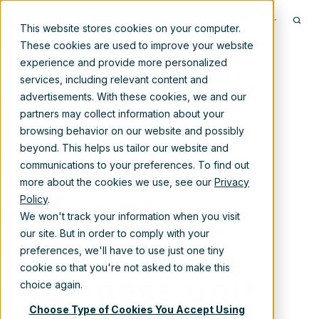
Jun 21, 2018 10:30:00 AM
NL
This website stores cookies on your computer.
These cookies are used to improve your website
experience and provide more personalized
Xillio en
services, including relevant content and
advertisements. With these cookies, we and our
Discover
partners may collect information about your
browsing behavior on our website and possibly
beyond. This helps us tailor our website and
Technologies
communications to your preferences. To find out
more about the cookies we use, see our
Privacy
bouwen
Policy
.
We won't track your information when you visit
migratie
our site. But in order to comply with your
preferences, we'll have to use just one tiny
cookie so that you're not asked to make this
business unit
choice again.
Choose Type of Cookies You Accept Using