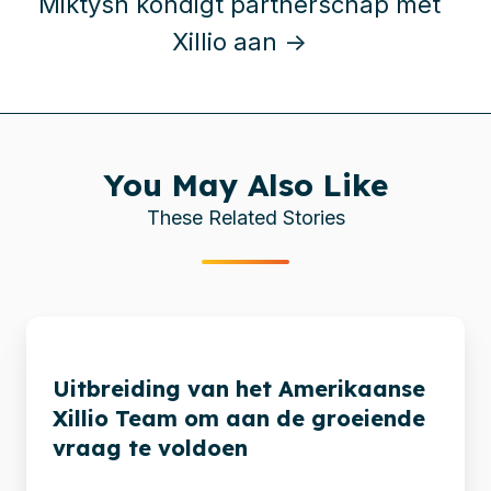
Miktysh kondigt partnerschap met
Xillio aan →
You May Also Like
These Related Stories
Uitbreiding
van
Uitbreiding van het Amerikaanse
het
Xillio Team om aan de groeiende
Amerikaanse
vraag te voldoen
Xillio
Team