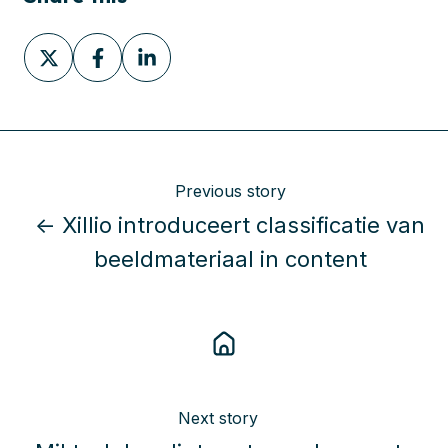
Share
Share
Share
on
on
on
X
Facebook
LinkedIn
Previous story
← Xillio introduceert classificatie van
beeldmateriaal in content
Next story