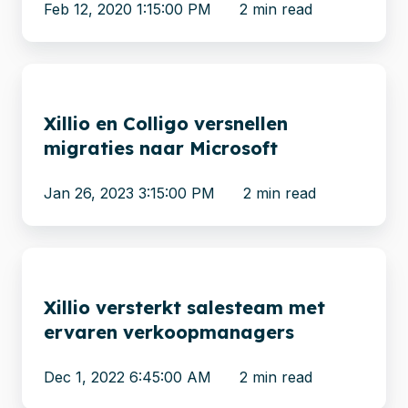
Feb 12, 2020 1:15:00 PM
2 min read
om
aan
de
Xillio
groeiende
en
Xillio en Colligo versnellen
vraag
Colligo
migraties naar Microsoft
te
versnellen
voldoen
migraties
Jan 26, 2023 3:15:00 PM
2 min read
naar
Microsoft
Xillio
versterkt
Xillio versterkt salesteam met
salesteam
ervaren verkoopmanagers
met
ervaren
Dec 1, 2022 6:45:00 AM
2 min read
verkoopmanagers