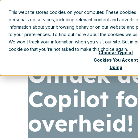
This website stores cookies on your computer. These cookies
personalized services, including relevant content and advertis
information about your browsing behavior on our website and p
to your preferences. To find out more about the cookies we u
We won't track your information when you visit our site. But in 
cookie so that you're not asked to make this choice again.
Choose Type of
Cookies You Accept
Ontdek d
Using
Copilot f
overheid!