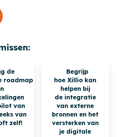
missen:
jg de
Begrijp
e roadmap
hoe Xillio kan
en
helpen bij
kelingen
de integratie
ilot van
van externe
reeks van
bronnen en het
ft zelf!
versterken van
je digitale