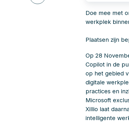
via
LinkedIn
Doe mee met onz
werkplek binne
Plaatsen zijn b
Op 28 November 
Copilot in de pu
op het gebied v
digitale werkple
practices en in
Microsoft exclu
Xillio laat daar
intelligente wer