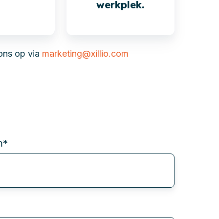
werkplek.
ons op via
marketing@xillio.com
m
*