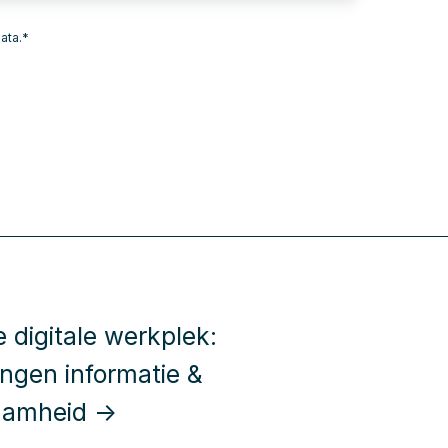
ata.
*
e digitale werkplek:
ingen informatie &
aamheid →