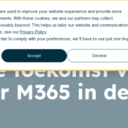
 are used to improve your website experience and provide more
Resources
ements. With these cookies, we and our partners may collect
ossibly beyond. This helps us tailor our website and communication
se, see our
Privacy Policy
.
order to comply with your preferences, we'll have to use just one tin
Accept
Decline
e toekomst 
or M365 in d