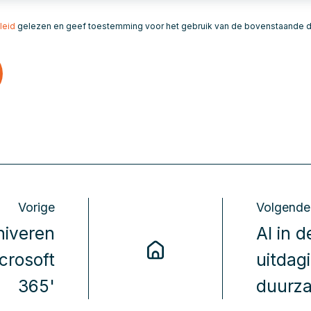
leid
gelezen en geef toestemming voor het gebruik van de bovenstaande d
Vorige
Volgende
hiveren
AI in d
crosoft
uitdag
365'
duurz