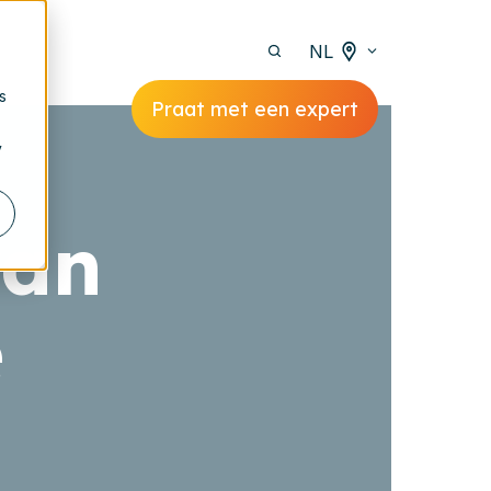
NL
s
Praat met een expert
y
van
e