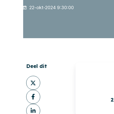
22-okt-2024 9:30:00
Deel dit
Deel
via
Deel
X
2
via
Deel
Facebook