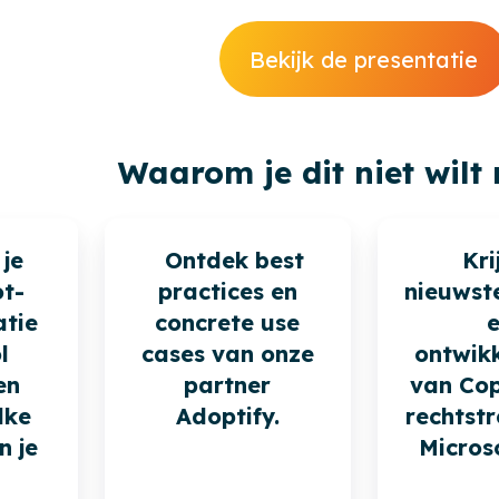
Bekijk de presentatie
Waarom je dit niet wilt 
je
Ontdek best
Kri
ot-
practices en
nieuwst
tie
concrete use
l
cases van onze
ontwik
en
partner
van Cop
lke
Adoptify.
rechtst
n je
Microso