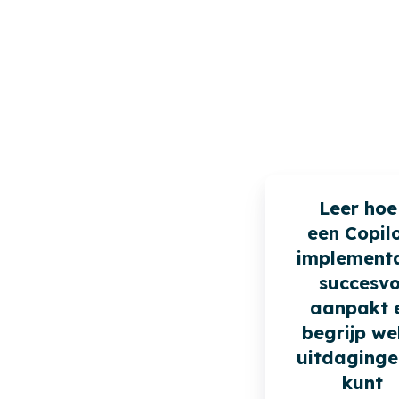
Leer hoe 
een Copil
implementa
succesvo
aanpakt 
begrijp we
uitdaginge
kunt