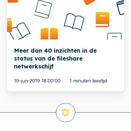
inzichten
in
de
status
van
de
Meer dan 40 inzichten in de
fileshare
status van de fileshare
netwerkschijf
netwerkschijf
19-jun-2019 18:00:00
1 minuten leestijd