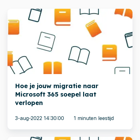
Hoe
je
jouw
migratie
naar
Microsoft
365
soepel
laat
Hoe je jouw migratie naar
verlopen
Microsoft 365 soepel laat
verlopen
3-aug-2022 14:30:00
1 minuten leestijd