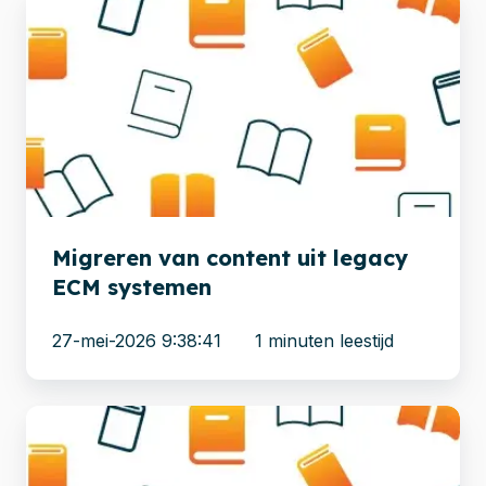
Migreren
van
content
uit
legacy
ECM
systemen
Migreren van content uit legacy
ECM systemen
27-mei-2026 9:38:41
1 minuten leestijd
Meer
dan
40