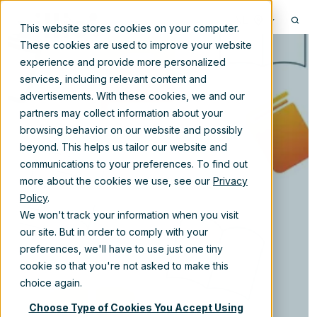
NL
This website stores cookies on your computer.
These cookies are used to improve your website
experience and provide more personalized
services, including relevant content and
advertisements. With these cookies, we and our
Volgende stap
partners may collect information about your
browsing behavior on our website and possibly
naar digitale
beyond. This helps us tailor our website and
communications to your preferences. To find out
transformatie
more about the cookies we use, see our
Privacy
Policy
.
We won't track your information when you visit
our site. But in order to comply with your
27-mei-2026 10:16:38
preferences, we'll have to use just one tiny
cookie so that you're not asked to make this
choice again.
Choose Type of Cookies You Accept Using