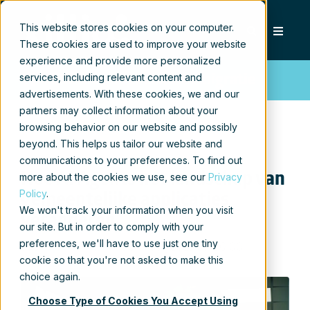
This website stores cookies on your computer.
These cookies are used to improve your website
experience and provide more personalized
services, including relevant content and
Xillio blog over content migratie
advertisements. With these cookies, we and our
partners may collect information about your
browsing behavior on our website and possibly
beyond. This helps us tailor our website and
communications to your preferences. To find out
Hoe AI Agents het landschap van
more about the cookies we use, see our
Privacy
Policy
.
gemeentelijke applicaties
We won't track your information when you visit
veranderen
our site. But in order to comply with your
preferences, we'll have to use just one tiny
door
Sjoerd Alkema
, op 14 aug 2025 09:00:00
cookie so that you're not asked to make this
choice again.
Choose Type of Cookies You Accept Using