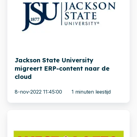
University
migreert
ERP-
content
naar
de
cloud
Jackson State University
migreert ERP-content naar de
cloud
8-nov-2022 11:45:00
1 minuten leestijd
Vlotte
migratie
van