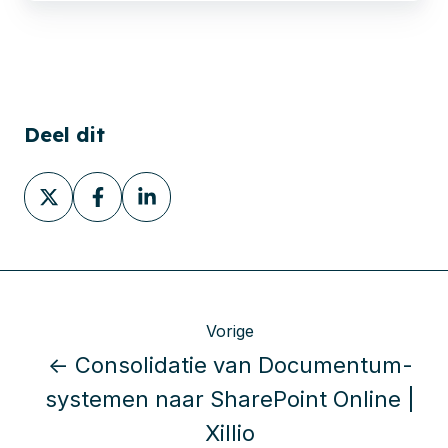
Deel dit
Deel
Deel
Deel
via
via
via
X
Facebook
LinkedIn
Vorige
← Consolidatie van Documentum-
systemen naar SharePoint Online |
Xillio