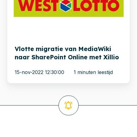
MediaWiki
naar
SharePoint
Online
met
Xillio
Vlotte migratie van MediaWiki
naar SharePoint Online met Xillio
15-nov-2022 12:30:00
1 minuten leestijd