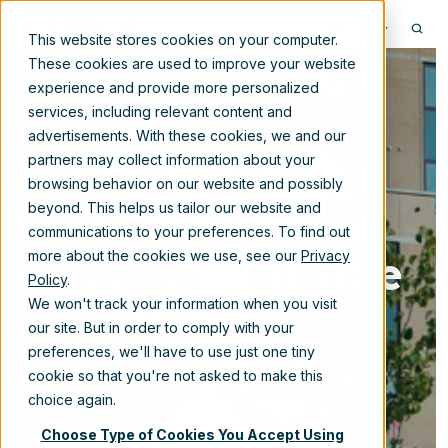
NL
This website stores cookies on your computer.
These cookies are used to improve your website
experience and provide more personalized
services, including relevant content and
advertisements. With these cookies, we and our
Xillio analyseert
partners may collect information about your
browsing behavior on our website and possibly
content CROP en
beyond. This helps us tailor our website and
communications to your preferences. To find out
verzorgt migratie
more about the cookies we use, see our
Privacy
Policy
.
naar M-Files
We won't track your information when you visit
our site. But in order to comply with your
preferences, we'll have to use just one tiny
cookie so that you're not asked to make this
6-sep-2021 12:00:00
choice again.
Choose Type of Cookies You Accept Using