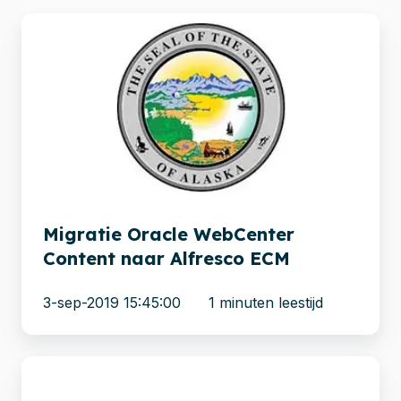
Migratie
Oracle
WebCenter
Content
naar
Alfresco
ECM
Migratie Oracle WebCenter
Content naar Alfresco ECM
3-sep-2019 15:45:00
1 minuten leestijd
Jackson
State