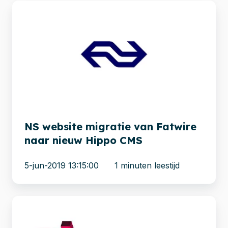
NS
website
migratie
van
Fatwire
naar
nieuw
Hippo
CMS
NS website migratie van Fatwire
naar nieuw Hippo CMS
5-jun-2019 13:15:00
1 minuten leestijd
Efficiënt
records