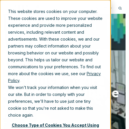
NL
This website stores cookies on your computer.
These cookies are used to improve your website
experience and provide more personalized
services, including relevant content and
advertisements. With these cookies, we and our
Consolidatie van
partners may collect information about your
browsing behavior on our website and possibly
Documentum-
beyond. This helps us tailor our website and
communications to your preferences. To find out
systemen naar
more about the cookies we use, see our
Privacy
Policy
.
SharePoint Online
We won't track your information when you visit
our site. But in order to comply with your
| Xillio
preferences, we'll have to use just one tiny
cookie so that you're not asked to make this
choice again.
5-aug-2021 12:00:00
Choose Type of Cookies You Accept Using