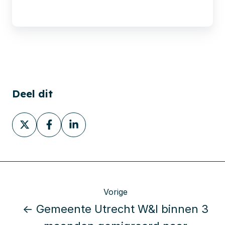
Deel dit
Deel
Deel
Deel
via
via
via
X
Facebook
LinkedIn
Vorige
← Gemeente Utrecht W&I binnen 3