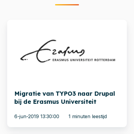
Migratie
van
TYPO3
naar
Drupal
bij
de
Erasmus
Universiteit
Migratie van TYPO3 naar Drupal
bij de Erasmus Universiteit
6-jun-2019 13:30:00
1 minuten leestijd