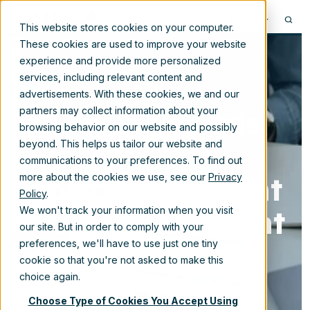
NL
This website stores cookies on your computer.
These cookies are used to improve your website
experience and provide more personalized
services, including relevant content and
advertisements. With these cookies, we and our
Efficiënt records
partners may collect information about your
browsing behavior on our website and possibly
management
beyond. This helps us tailor our website and
communications to your preferences. To find out
dankzij document
more about the cookies we use, see our
Privacy
Policy
.
sets in SharePoint
We won't track your information when you visit
our site. But in order to comply with your
preferences, we'll have to use just one tiny
cookie so that you're not asked to make this
12-apr-2024 11:15:00
choice again.
Choose Type of Cookies You Accept Using