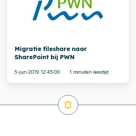
SharePoint
bij
PWN
Migratie fileshare naar
SharePoint bij PWN
5-jun-2019 12:45:00
1 minuten leestijd