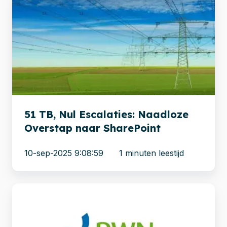
TB,
Nul
Escalaties:
Naadloze
Overstap
naar
SharePoint
51 TB, Nul Escalaties: Naadloze
Overstap naar SharePoint
10-sep-2025 9:08:59
1 minuten leestijd
Migratie
fileshare
naar