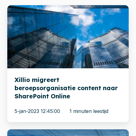
Xillio
migreert
beroepsorganisatie
content
naar
SharePoint
Online
Xillio migreert
beroepsorganisatie content naar
SharePoint Online
5-jan-2023 12:45:00
1 minuten leestijd
51