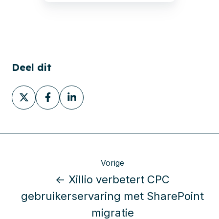
Deel dit
Deel
Deel
Deel
via
via
via
X
Facebook
LinkedIn
Vorige
← Xillio verbetert CPC
gebruikerservaring met SharePoint
migratie