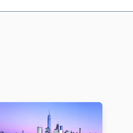
llio
erbetert
PC