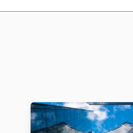
Xillio
migreert
beroepsorganisatie