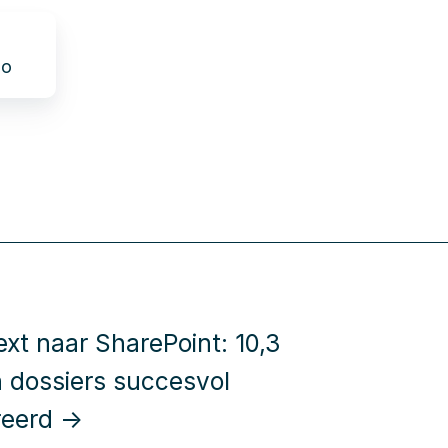
io
xt naar SharePoint: 10,3
n dossiers succesvol
reerd →