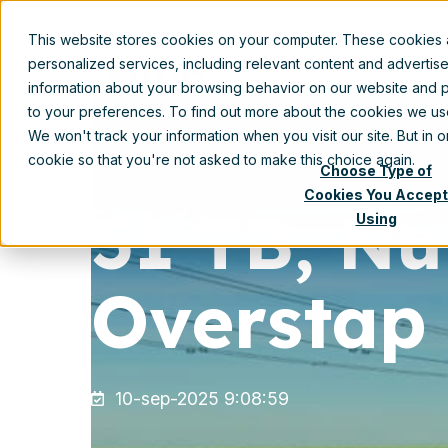
This website stores cookies on your computer. These cookies
personalized services, including relevant content and advertis
information about your browsing behavior on our website and p
to your preferences. To find out more about the cookies we u
We won't track your information when you visit our site. But in 
cookie so that you're not asked to make this choice again.
Choose Type of
Cookies You Accept
51 TB, Nu
Using
Overstap
10-sep-2025 9:08:59