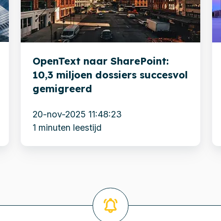
10,3
g
miljoen
m
dossiers
S
succesvol
m
OpenText naar SharePoint:
gemigreerd
10,3 miljoen dossiers succesvol
gemigreerd
20-nov-2025 11:48:23
1 minuten leestijd