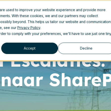
 are used to improve your website experience and provide more
Resources
ements. With these cookies, we and our partners may collect
ossibly beyond. This helps us tailor our website and communication
se, see our
Privacy Policy
.
order to comply with your preferences, we'll have to use just one tin
Accept
Decline
l Escalaties
 naar ShareP