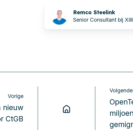
Remco Steelink
Senior Consultant bij Xill
Volgende
Vorige
OpenTe
n nieuw
miljoe
r CtGB
gemig