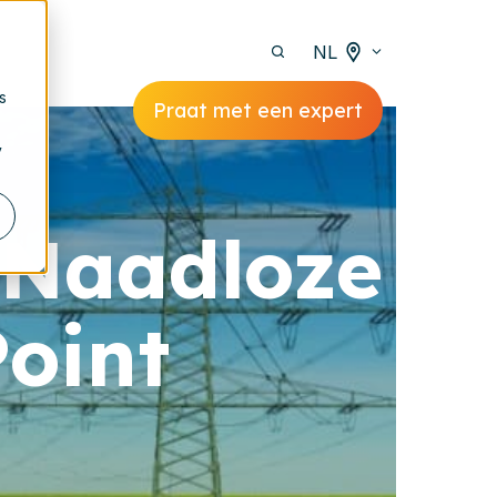
NL
s
Praat met een expert
y
: Naadloze
oint