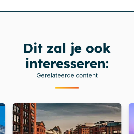
Dit zal je ook
interesseren:
Gerelateerde content
OpenText
Xi
naar
v
SharePoint:
C