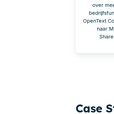
over me
bedrijfsf
OpenText Co
naar M
Share
Case
S