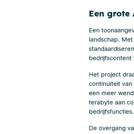
Een grote 
Een toonaangeve
landschap. Met 
standaardiseren
bedrijfscontent
Het project dra
continuïteit van
een meer wendb
terabyte aan c
bedrijfsfuncties.
De overgang va