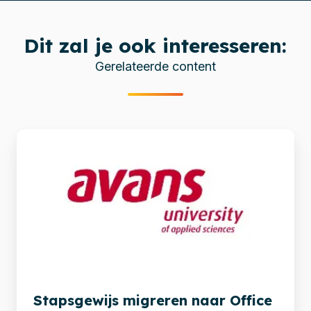
Dit zal je ook interesseren:
Gerelateerde content
Stapsgewijs
migreren
naar
Office
365
en
SharePoint
Online
Stapsgewijs migreren naar Office