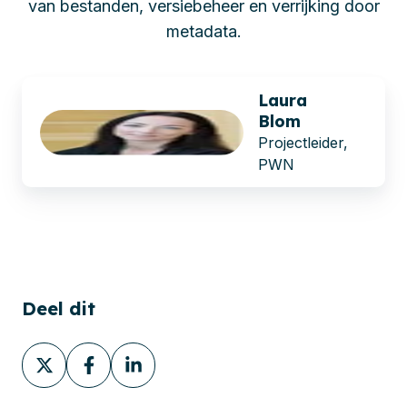
van bestanden, versiebeheer en verrijking door
metadata.
Laura
Blom
Projectleider,
PWN
Deel dit
Deel
Deel
Deel
via
via
via
X
Facebook
LinkedIn