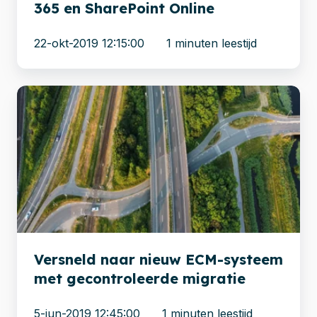
365 en SharePoint Online
22-okt-2019 12:15:00
1 minuten leestijd
Versneld
naar
nieuw
ECM-
systeem
met
gecontroleerde
migratie
Versneld naar nieuw ECM-systeem
met gecontroleerde migratie
5-jun-2019 12:45:00
1 minuten leestijd