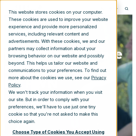
NL
This website stores cookies on your computer.
These cookies are used to improve your website
experience and provide more personalized
services, including relevant content and
advertisements. With these cookies, we and our
Migratie fileshare
partners may collect information about your
browsing behavior on our website and possibly
naar SharePoint
beyond. This helps us tailor our website and
communications to your preferences. To find out
bij PWN
more about the cookies we use, see our
Privacy
Policy
.
We won't track your information when you visit
our site. But in order to comply with your
5-jun-2019 12:45:00
preferences, we'll have to use just one tiny
cookie so that you're not asked to make this
choice again.
Choose Type of Cookies You Accept Using