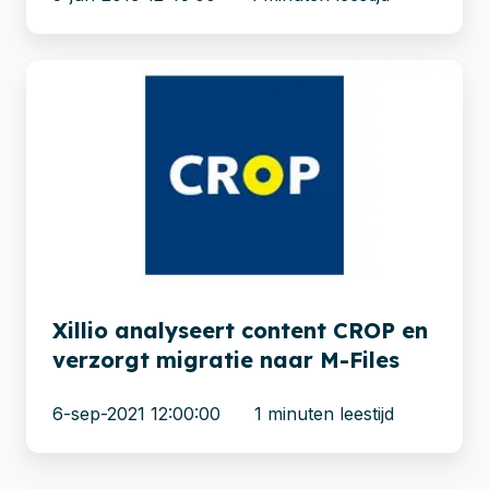
Xillio
analyseert
content
CROP
en
verzorgt
migratie
naar
M-
Xillio analyseert content CROP en
Files
verzorgt migratie naar M-Files
6-sep-2021 12:00:00
1 minuten leestijd