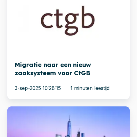
naar
een
nieuw
zaaksysteem
voor
CtGB
Migratie naar een nieuw
zaaksysteem voor CtGB
3-sep-2025 10:28:15
1 minuten leestijd
Xillio
verbetert
CPC
gebruikerservaring