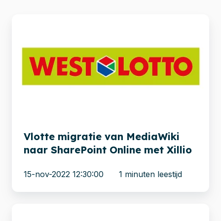
Vlotte
migratie
van
MediaWiki
naar
SharePoint
Online
met
Xillio
Vlotte migratie van MediaWiki
naar SharePoint Online met Xillio
15-nov-2022 12:30:00
1 minuten leestijd
Migratie