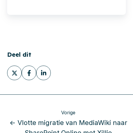
Deel dit
Deel
Deel
Deel
via
via
via
X
Facebook
LinkedIn
Vorige
← Vlotte migratie van MediaWiki naar
SharePoint Online met Xillio