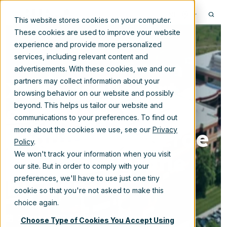
NL
This website stores cookies on your computer.
These cookies are used to improve your website
experience and provide more personalized
services, including relevant content and
advertisements. With these cookies, we and our
Xillio realiseert
partners may collect information about your
browsing behavior on our website and possibly
soepele,
beyond. This helps us tailor our website and
communications to your preferences. To find out
geautomatiseerde
more about the cookies we use, see our
Privacy
Policy
.
contentmigratie
We won't track your information when you visit
our site. But in order to comply with your
bij Hanes
preferences, we'll have to use just one tiny
cookie so that you're not asked to make this
choice again.
28-nov-2022 9:45:00
Choose Type of Cookies You Accept Using