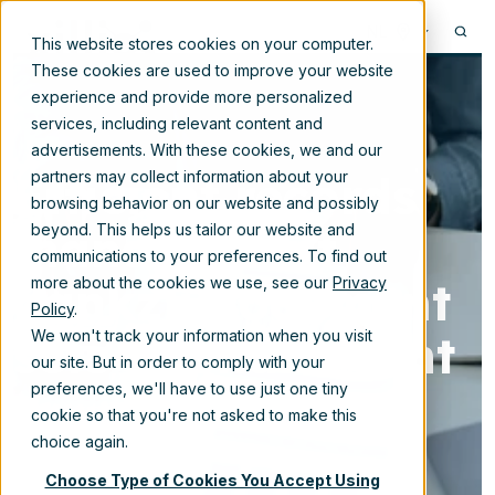
NL
This website stores cookies on your computer.
These cookies are used to improve your website
experience and provide more personalized
services, including relevant content and
advertisements. With these cookies, we and our
Efficiënt records
partners may collect information about your
browsing behavior on our website and possibly
management
beyond. This helps us tailor our website and
communications to your preferences. To find out
dankzij document
more about the cookies we use, see our
Privacy
Policy
.
sets in SharePoint
We won't track your information when you visit
our site. But in order to comply with your
preferences, we'll have to use just one tiny
cookie so that you're not asked to make this
12-apr-2024 11:15:00
choice again.
Choose Type of Cookies You Accept Using