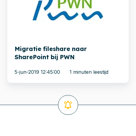
SharePoint
bij
PWN
Migratie fileshare naar
SharePoint bij PWN
5-jun-2019 12:45:00
1 minuten leestijd