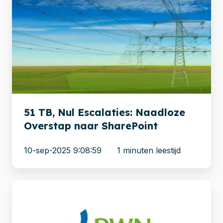
TB,
Nul
Escalaties:
Naadloze
Overstap
naar
SharePoint
51 TB, Nul Escalaties: Naadloze
Overstap naar SharePoint
10-sep-2025 9:08:59
1 minuten leestijd
Migratie
fileshare
naar