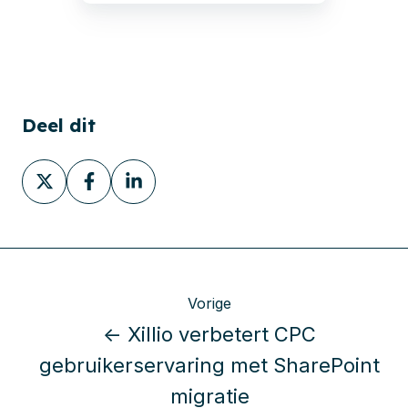
Deel dit
Deel
Deel
Deel
via
via
via
X
Facebook
LinkedIn
Vorige
← Xillio verbetert CPC
gebruikerservaring met SharePoint
migratie