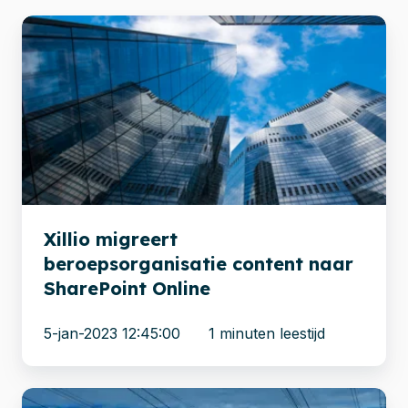
Xillio
migreert
beroepsorganisatie
content
naar
SharePoint
Online
Xillio migreert
beroepsorganisatie content naar
SharePoint Online
5-jan-2023 12:45:00
1 minuten leestijd
51