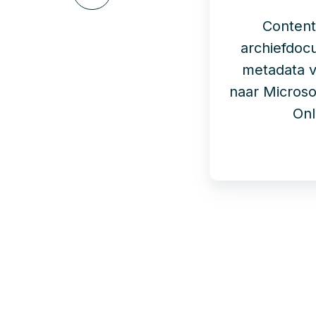
via
LinkedIn
Content
archiefdo
metadata v
naar Microso
Onl