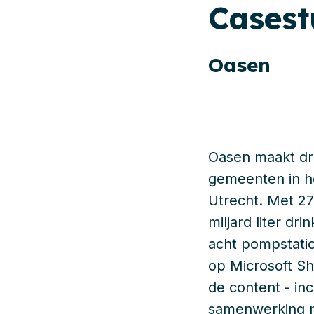
Cases
Oasen
Oasen maakt dri
gemeenten in he
Utrecht. Met 270
miljard liter dr
acht pompstati
op Microsoft Sh
de content - in
samenwerking me