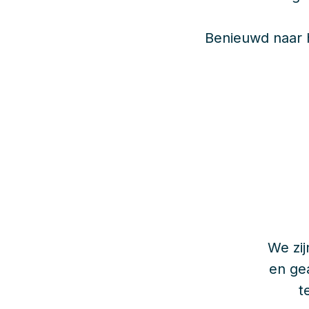
Benieuwd naar h
We zij
en ge
t