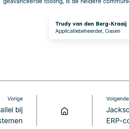
geavanceerde tooling, is de heldere communic
Trudy van den Berg-Kraaij
Applicatiebeheerder, Oasen
Vorige
Volgende
llei bij
Jackso
ystemen
ERP-co