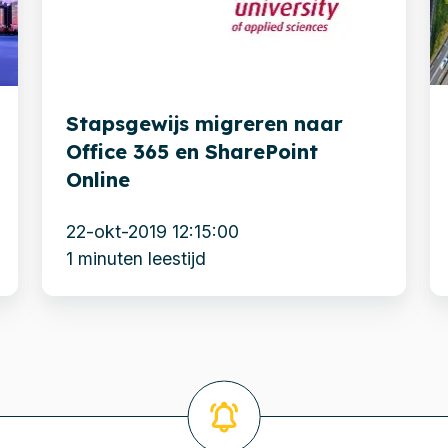
Office
E
365
s
en
m
SharePoint
g
Stapsgewijs migreren naar
Online
m
Office 365 en SharePoint
Online
22-okt-2019 12:15:00
1 minuten leestijd