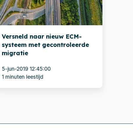
CM-
ysteem
et
econtroleerde
Versneld naar nieuw ECM-
igratie
systeem met gecontroleerde
migratie
5-jun-2019 12:45:00
1 minuten leestijd