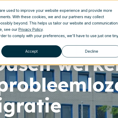
 are used to improve your website experience and provide more
Resources
ements. With these cookies, we and our partners may collect
ossibly beyond. This helps us tailor our website and communication
se, see our
Privacy Policy
.
order to comply with your preferences, we'll have to use just one tin
Accept
Decline
 Oasen werk
probleemloz
gratie