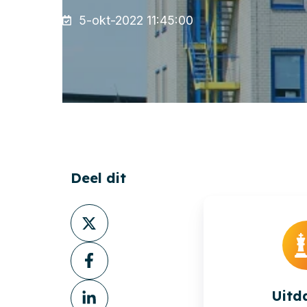
5-okt-2022 11:45:00
Deel dit
Deel
via
Deel
X
via
Deel
Facebook
Uitd