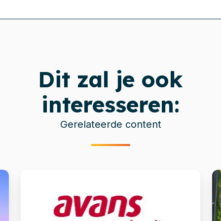
Dit zal je ook
interesseren:
Gerelateerde content
Stapsgewijs
V
migreren
n
naar
n