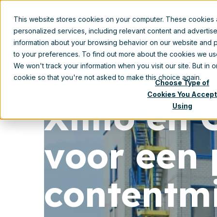
This website stores cookies on your computer. These cookies
personalized services, including relevant content and advertis
information about your browsing behavior on our website and p
to your preferences. To find out more about the cookies we u
We won't track your information when you visit our site. But in 
cookie so that you're not asked to make this choice again.
Choose Type of
Cookies You Accept
Xillio en
Using
voor een 
contentmi