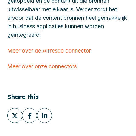
gekoppeld en de content uit die bronnen
uitwisselbaar met elkaar is. Verder zorgt het
ervoor dat de content bronnen heel gemakkelijk
in business applicaties kunnen worden
geïntegreerd.
Meer over de Alfresco connector
.
Meer over onze connectors
.
Share this
Share
Share
Share
on
on
on
X
Facebook
LinkedIn