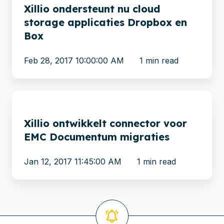
Xillio ondersteunt nu cloud
nu
storage applicaties Dropbox en
cloud
Box
storage
applicaties
Feb 28, 2017 10:00:00 AM
1 min read
Dropbox
en
Box
Xillio
ontwikkelt
Xillio ontwikkelt connector voor
connector
EMC Documentum migraties
voor
EMC
Jan 12, 2017 11:45:00 AM
1 min read
Documentum
migraties