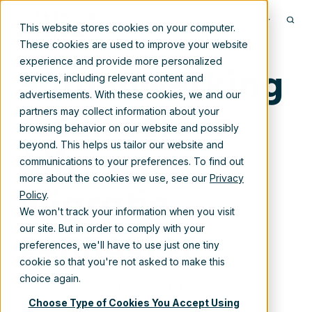
Aug 31, 2016 2:00:00 PM
NL
This website stores cookies on your computer.
These cookies are used to improve your website
experience and provide more personalized
Samenwerking
services, including relevant content and
advertisements. With these cookies, we and our
resulteert in
partners may collect information about your
browsing behavior on our website and possibly
beyond. This helps us tailor our website and
Alfresco
communications to your preferences. To find out
more about the cookies we use, see our
Privacy
migratie
Policy
.
We won't track your information when you visit
connector
our site. But in order to comply with your
preferences, we'll have to use just one tiny
cookie so that you're not asked to make this
choice again.
Aug 31, 2016 2:00:00 PM
Choose Type of Cookies You Accept Using