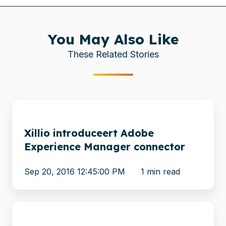
You May Also Like
These Related Stories
Xillio
introduceert
Xillio introduceert Adobe
Adobe
Experience Manager connector
Experience
Manager
Sep 20, 2016 12:45:00 PM
1 min read
connector
Xillio
ondersteunt