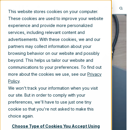
NL
This website stores cookies on your computer.
These cookies are used to improve your website
experience and provide more personalized
services, including relevant content and
advertisements. With these cookies, we and our
Website migratie
partners may collect information about your
browsing behavior on our website and possibly
vanuit custom
beyond. This helps us tailor our website and
communications to your preferences. To find out
CMS naar
more about the cookies we use, see our
Privacy
Policy
.
TeamSite
We won't track your information when you visit
our site. But in order to comply with your
preferences, we'll have to use just one tiny
cookie so that you're not asked to make this
6-jun-2019 12:45:00
choice again.
Choose Type of Cookies You Accept Using