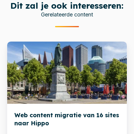
Dit zal je ook interesseren:
Gerelateerde content
Web
content
migratie
van
16
sites
naar
Hippo
Web content migratie van 16 sites
naar Hippo