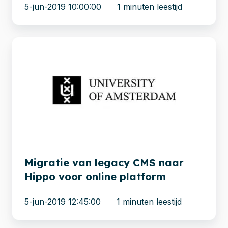
5-jun-2019 10:00:00
1 minuten leestijd
Migratie
van
legacy
CMS
naar
Hippo
voor
online
platform
Migratie van legacy CMS naar
Hippo voor online platform
5-jun-2019 12:45:00
1 minuten leestijd