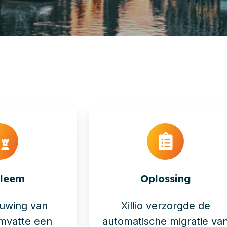
bleem
Oplossing
euwing van
Xillio verzorgde de
mvatte een
automatische migratie va