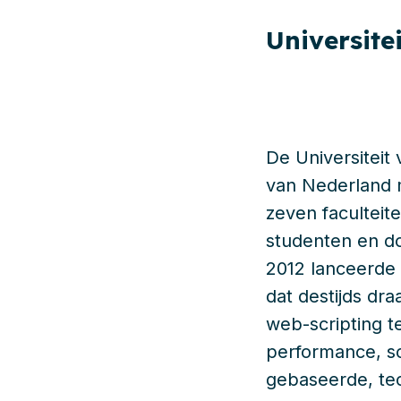
Universit
De Universiteit
van Nederland 
zeven facultei
studenten en do
2012 lanceerde 
dat destijds dr
web-scripting t
performance, s
gebaseerde, te