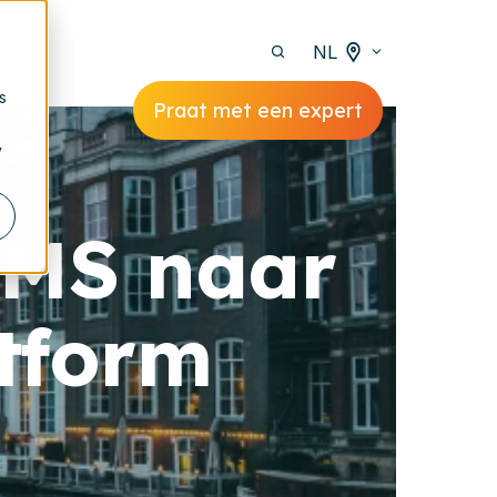
NL
s
Praat met een expert
y
CMS naar
atform