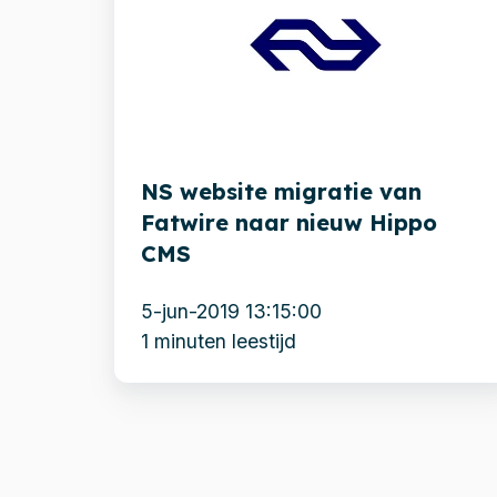
migratie
van
Fatwire
naar
nieuw
NS website migratie van
Hippo
Fatwire naar nieuw Hippo
CMS
CMS
5-jun-2019 13:15:00
1 minuten leestijd