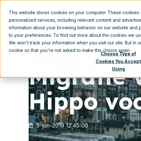
This website stores cookies on your computer. These cookies
personalized services, including relevant content and advertis
information about your browsing behavior on our website and p
to your preferences. To find out more about the cookies we u
We won't track your information when you visit our site. But in 
cookie so that you're not asked to make this choice again.
Choose Type of
Cookies You Accept
Migratie 
Using
Hippo voo
5-jun-2019 12:45:00