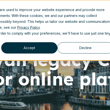
 are used to improve your website experience and provide more
Resources
ements. With these cookies, we and our partners may collect
ossibly beyond. This helps us tailor our website and communication
se, see our
Privacy Policy
.
order to comply with your preferences, we'll have to use just one tin
Accept
Decline
van legacy 
r online pl