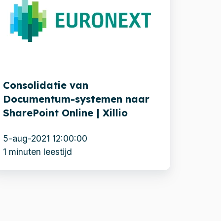
ocumentum-
ystemen
aar
harePoint
nline
Consolidatie van
Documentum-systemen naar
llio
SharePoint Online | Xillio
5-aug-2021 12:00:00
1 minuten leestijd