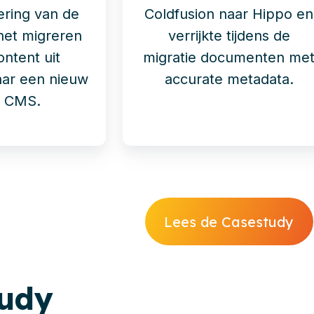
ering van de
Coldfusion naar Hippo en
het migreren
verrijkte tijdens de
ontent uit
migratie documenten me
aar een nieuw
accurate metadata.
o CMS.
Lees de Casestudy
tudy