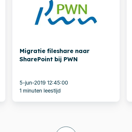
naar
D
SharePoint
s
bij
n
PWN
S
O
Migratie fileshare naar
|
SharePoint bij PWN
Xi
5-jun-2019 12:45:00
1 minuten leestijd