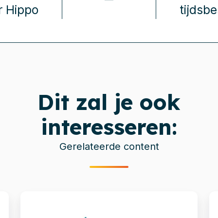
r Hippo
tijdsb
Dit zal je ook
interesseren:
Gerelateerde content
Migratie
C
fileshare
v