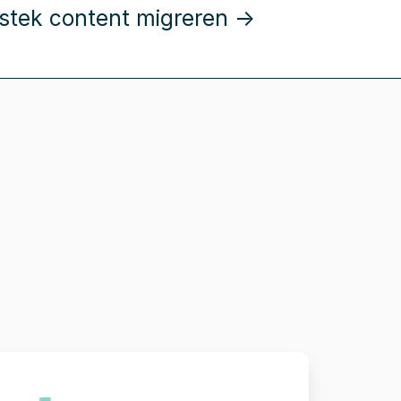
estek content migreren →
onsolidatie
an