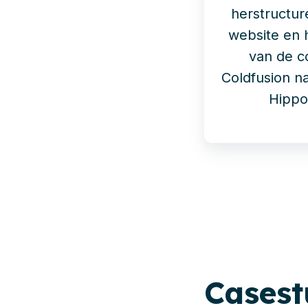
herstructur
website en 
van de c
Coldfusion n
Hipp
Cases