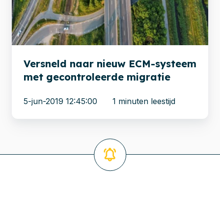
systeem
met
gecontroleerde
migratie
Versneld naar nieuw ECM-systeem
met gecontroleerde migratie
5-jun-2019 12:45:00
1 minuten leestijd