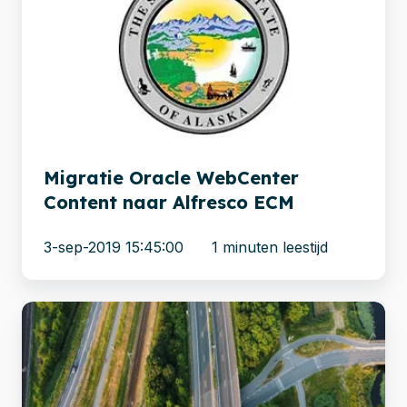
WebCenter
Content
naar
Alfresco
ECM
Migratie Oracle WebCenter
Content naar Alfresco ECM
3-sep-2019 15:45:00
1 minuten leestijd
Versneld
naar
nieuw
ECM-