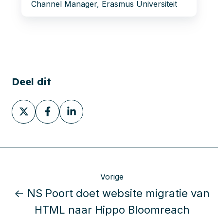
Channel Manager, Erasmus Universiteit
Deel dit
Deel
Deel
Deel
via
via
via
X
Facebook
LinkedIn
Vorige
← NS Poort doet website migratie van
HTML naar Hippo Bloomreach