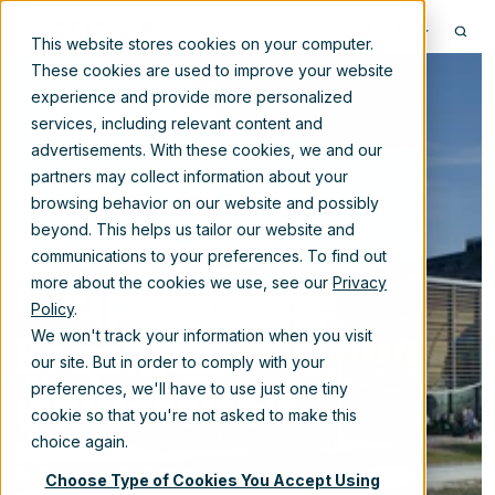
NL
This website stores cookies on your computer.
These cookies are used to improve your website
experience and provide more personalized
services, including relevant content and
advertisements. With these cookies, we and our
Migratie van
partners may collect information about your
browsing behavior on our website and possibly
TYPO3 naar
beyond. This helps us tailor our website and
communications to your preferences. To find out
Drupal bij de
more about the cookies we use, see our
Privacy
Policy
.
Erasmus
We won't track your information when you visit
our site. But in order to comply with your
Universiteit
preferences, we'll have to use just one tiny
cookie so that you're not asked to make this
choice again.
6-jun-2019 13:30:00
Choose Type of Cookies You Accept Using