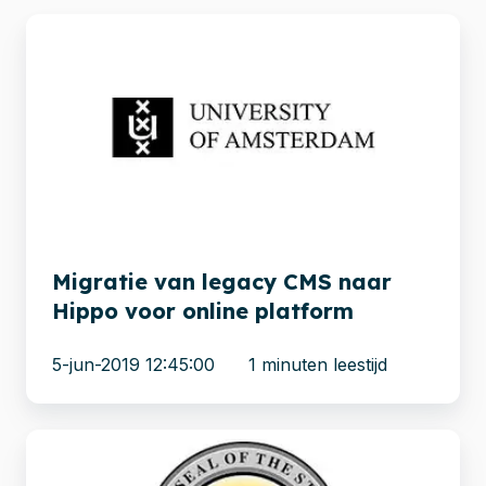
Migratie
van
legacy
CMS
naar
Hippo
voor
online
platform
Migratie van legacy CMS naar
Hippo voor online platform
5-jun-2019 12:45:00
1 minuten leestijd
Migratie
Oracle