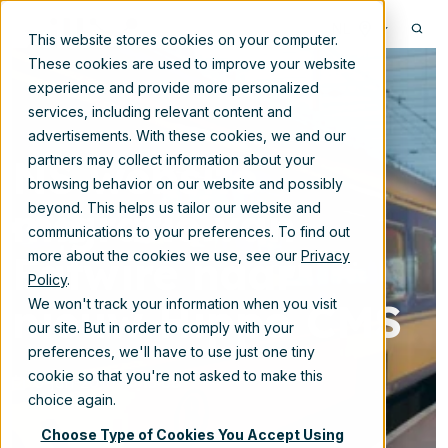
NL
This website stores cookies on your computer.
These cookies are used to improve your website
experience and provide more personalized
services, including relevant content and
advertisements. With these cookies, we and our
NS website
partners may collect information about your
browsing behavior on our website and possibly
migratie van
beyond. This helps us tailor our website and
communications to your preferences. To find out
Fatwire naar
more about the cookies we use, see our
Privacy
Policy
.
nieuw Hippo CMS
We won't track your information when you visit
our site. But in order to comply with your
preferences, we'll have to use just one tiny
cookie so that you're not asked to make this
5-jun-2019 13:15:00
choice again.
Choose Type of Cookies You Accept Using