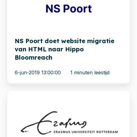
migratie
van
HTML
naar
Hippo
NS Poort doet website migratie
Bloomreach
van HTML naar Hippo
Bloomreach
6-jun-2019 13:00:00
1 minuten leestijd
Migratie
van
TYPO3
naar
Drupal