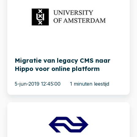
legacy
CMS
naar
Hippo
voor
online
platform
Migratie van legacy CMS naar
Hippo voor online platform
5-jun-2019 12:45:00
1 minuten leestijd
NS
Poort
doet
website