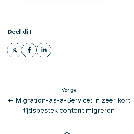
Deel dit
Deel
Deel
Deel
via
via
via
X
Facebook
LinkedIn
Vorige
← Migration-as-a-Service: in zeer kort
tijdsbestek content migreren