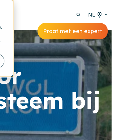
NL
s
Praat met een expert
y
or
steem bij