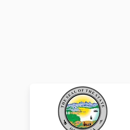
Migratie
Oracle
WebCenter
Content
naar