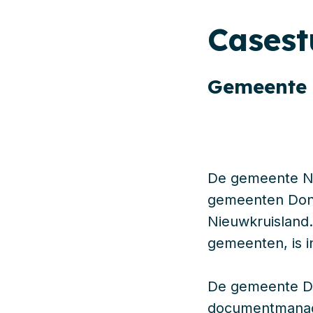
Cases
Gemeente 
De gemeente Noa
gemeenten Dong
Nieuwkruisland.
gemeenten, is i
De gemeente Da
documentmanage