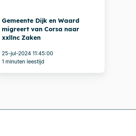
an
orsa
Gemeente Dijk en Waard
aar
migreert van Corsa naar
llnc
xxllnc Zaken
aken
25-jul-2024 11:45:00
1 minuten leestijd