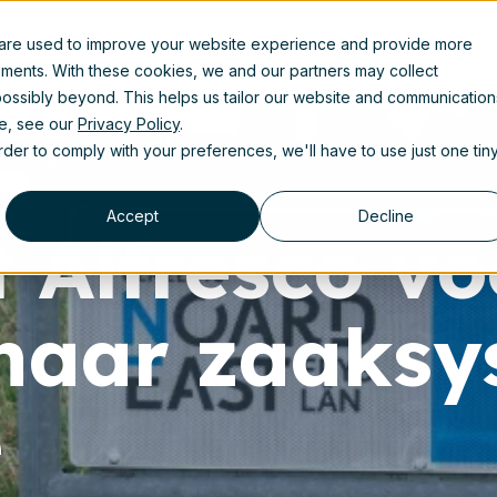
 are used to improve your website experience and provide more
Resources
ements. With these cookies, we and our partners may collect
ossibly beyond. This helps us tailor our website and communication
se, see our
Privacy Policy
.
order to comply with your preferences, we'll have to use just one tin
Accept
Decline
t Alfresco vo
naar zaaksy
e