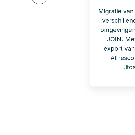
via
LinkedIn
Migratie van
verschillen
omgevingen
JOIN. Me
export van
Alfresc
uitd