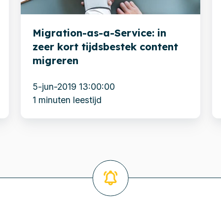
zeer
v
kort
C
Migration-as-a-Service: in
tijdsbestek
n
zeer kort tijdsbestek content
content
xx
migreren
migreren
Z
5-jun-2019 13:00:00
1 minuten leestijd