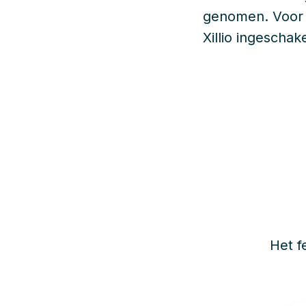
genomen. Voor d
Xillio ingeschak
Het f