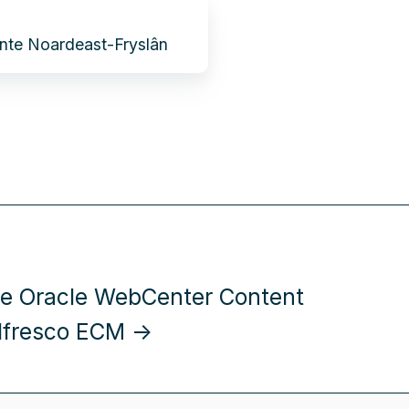
ente Noardeast-Fryslân
ie Oracle WebCenter Content
lfresco ECM →