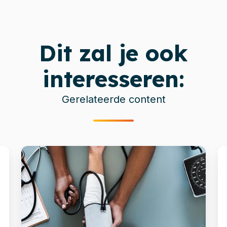
Dit zal je ook
interesseren:
Gerelateerde content
Migration-
G
as-
Di
a-
e
Service:
W
in
m