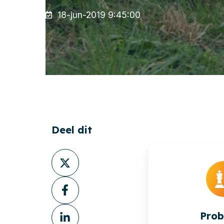
18-jun-2019 9:45:00
Deel dit
Deel
via
Deel
X
via
Deel
Facebook
Pro