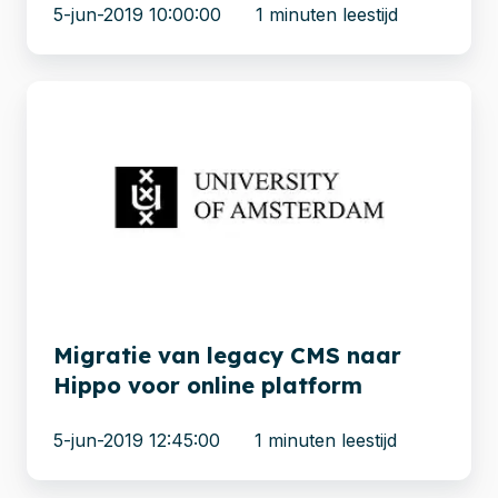
5-jun-2019 10:00:00
1 minuten leestijd
Migratie
van
legacy
CMS
naar
Hippo
voor
online
platform
Migratie van legacy CMS naar
Hippo voor online platform
5-jun-2019 12:45:00
1 minuten leestijd