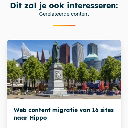
Dit zal je ook interesseren:
Gerelateerde content
Web
content
migratie
van
16
sites
naar
Hippo
Web content migratie van 16 sites
naar Hippo