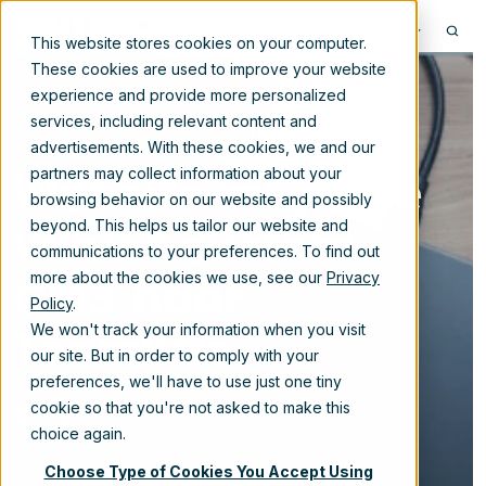
NL
This website stores cookies on your computer.
These cookies are used to improve your website
experience and provide more personalized
services, including relevant content and
advertisements. With these cookies, we and our
Website migratie
partners may collect information about your
browsing behavior on our website and possibly
vanuit custom
beyond. This helps us tailor our website and
communications to your preferences. To find out
CMS naar
more about the cookies we use, see our
Privacy
Policy
.
TeamSite
We won't track your information when you visit
our site. But in order to comply with your
preferences, we'll have to use just one tiny
cookie so that you're not asked to make this
6-jun-2019 12:45:00
choice again.
Choose Type of Cookies You Accept Using