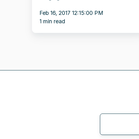
uitgegeven
via
Feb 16, 2017 12:15:00 PM
NPEX
1 min read