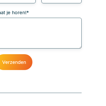
aat je horen!
*