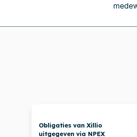
medew
Obligaties
van
Obligaties van Xillio
Xillio
uitgegeven via NPEX