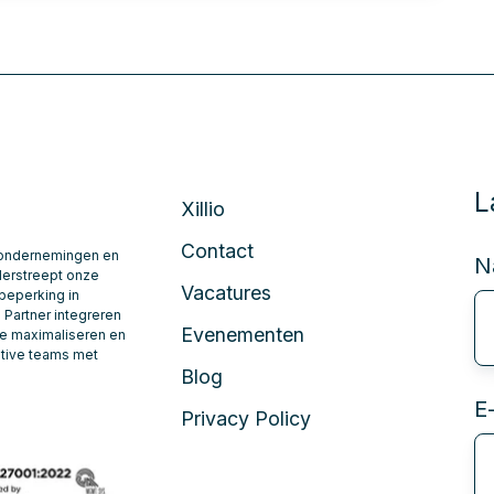
L
Xillio
Contact
or ondernemingen en
N
derstreept onze
Vacatures
obeperking in
Partner integreren
Evenementen
te maximaliseren en
utive teams met
Blog
E
Privacy Policy