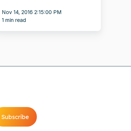
et
ieuwe
Nov 14, 2016 2:15:00 PM
edewerkers
1 min read