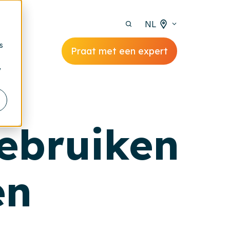
NL
s
Praat met een expert
y
gebruiken
en