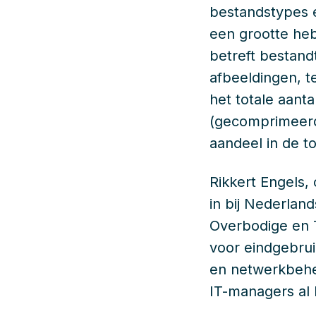
bestandstypes e
een grootte heb
betreft bestand
afbeeldingen, t
het totale aant
(gecomprimeerde
aandeel in de to
Rikkert Engels,
in bij Nederlan
Overbodige en T
voor eindgebrui
en netwerkbehe
IT-managers al 