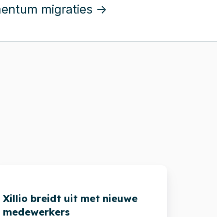
entum migraties →
llio
reidt
Xillio breidt uit met nieuwe
t
medewerkers