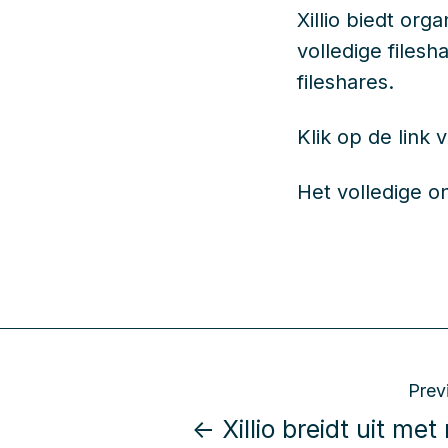
Xillio biedt or
volledige files
fileshares.
Klik op de link
Het volledige o
Prev
← Xillio breidt uit me