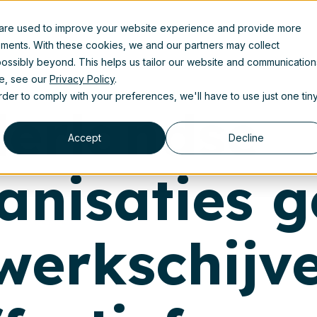
 are used to improve your website experience and provide more
Resources
ements. With these cookies, we and our partners may collect
ossibly beyond. This helps us tailor our website and communication
se, see our
Privacy Policy
.
order to comply with your preferences, we'll have to use just one tin
erlandse
Accept
Decline
anisaties 
werkschijv