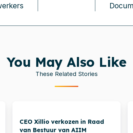
erkers
Docum
You May Also Like
These Related Stories
CEO
Xi
Xillio
b
CEO Xillio verkozen in Raad
verkozen
ui
van Bestuur van AIIM