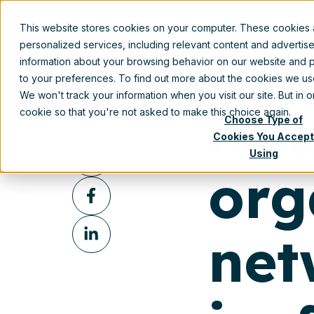
Dec 7, 2016 12:30:00 PM
This website stores cookies on your computer. These cookies
personalized services, including relevant content and advertis
information about your browsing behavior on our website and p
to your preferences. To find out more about the cookies we u
We won't track your information when you visit our site. But in 
Ned
Share this
cookie so that you're not asked to make this choice again.
Choose Type of
Cookies You Accept
Share
Using
on
org
Share
X
on
Share
Facebook
net
on
LinkedIn