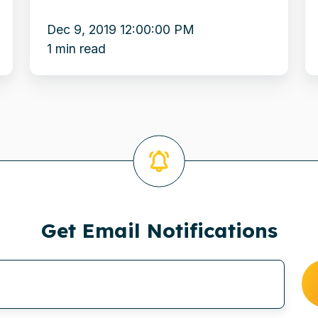
in
m
Raad
n
Dec 9, 2019 12:00:00 PM
van
m
1 min read
Bestuur
van
AIIM
Get Email Notifications