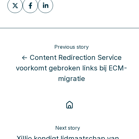
Share
Share
Share
on
on
on
X
Facebook
LinkedIn
Previous story
← Content Redirection Service
voorkomt gebroken links bij ECM-
migratie
Next story
Xillio kondigt lidmaatschap van