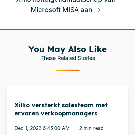
Microsoft MISA aan →
You May Also Like
These Related Stories
Xillio
versterkt
Xillio versterkt salesteam met
salesteam
ervaren verkoopmanagers
met
ervaren
Dec 1, 2022 6:45:00 AM
2 min read
verkoopmanagers