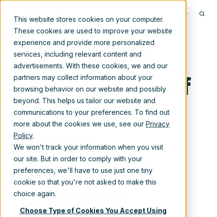
May 4, 2021 11:30:00 AM
NL
This website stores cookies on your computer.
These cookies are used to improve your website
experience and provide more personalized
Persbericht
services, including relevant content and
advertisements. With these cookies, we and our
van Xillio: Jeff
partners may collect information about your
browsing behavior on our website and possibly
beyond. This helps us tailor our website and
Willinger
communications to your preferences. To find out
more about the cookies we use, see our
Privacy
nieuwe
Policy
.
We won't track your information when you visit
algemeen
our site. But in order to comply with your
preferences, we'll have to use just one tiny
cookie so that you're not asked to make this
directeur
choice again.
Choose Type of Cookies You Accept Using