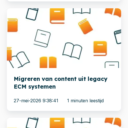
Migreren
van
content
uit
legacy
ECM
systemen
Migreren van content uit legacy
ECM systemen
27-mei-2026 9:38:41
1 minuten leestijd
Meer