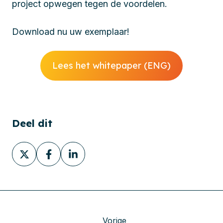
project opwegen tegen de voordelen.
Download nu uw exemplaar!
Lees het whitepaper (ENG)
Deel dit
Deel
Deel
Deel
via
via
via
X
Facebook
LinkedIn
Vorige