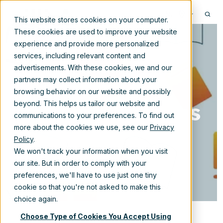
NL
This website stores cookies on your computer.
These cookies are used to improve your website
experience and provide more personalized
services, including relevant content and
advertisements. With these cookies, we and our
De ROI van
partners may collect information about your
browsing behavior on our website and possibly
content migraties
beyond. This helps us tailor our website and
communications to your preferences. To find out
more about the cookies we use, see our
Privacy
Policy
.
27-mei-2026 9:24:34
We won't track your information when you visit
our site. But in order to comply with your
preferences, we'll have to use just one tiny
cookie so that you're not asked to make this
choice again.
Choose Type of Cookies You Accept Using