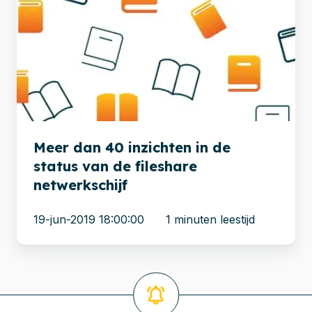
dan
40
inzichten
in
de
status
van
de
Meer dan 40 inzichten in de
fileshare
status van de fileshare
netwerkschijf
netwerkschijf
19-jun-2019 18:00:00
1 minuten leestijd