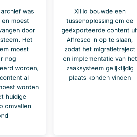
e archief was
Xillio bouwde een
fe en moest
tussenoplossing om de
vangen door
geëxporteerde content ui
ysteem. Het
Alfresco in op te slaan,
eem moest
zodat het migratietraject
er nog
en implementatie van het
eerd worden,
zaaksysteem gelijktijdig
 content al
plaats konden vinden
moest worden
t huidige
p omvallen
ond