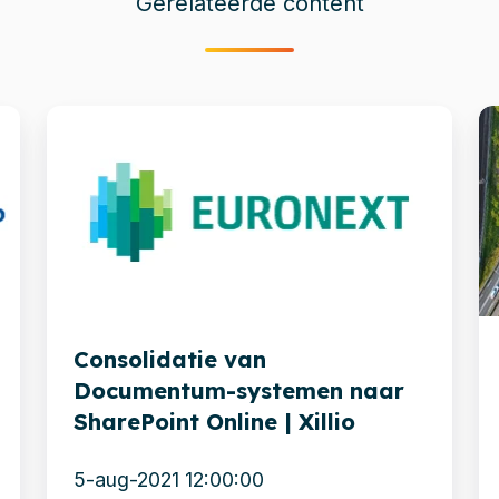
Gerelateerde content
Consolidatie
V
van
n
Documentum-
n
systemen
E
naar
s
SharePoint
m
Online
g
Consolidatie van
|
m
Documentum-systemen naar
Xillio
SharePoint Online | Xillio
5-aug-2021 12:00:00