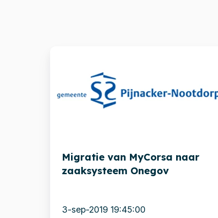
Migratie
van
MyCorsa
naar
zaaksysteem
Onegov
Migratie van MyCorsa naar
zaaksysteem Onegov
3-sep-2019 19:45:00