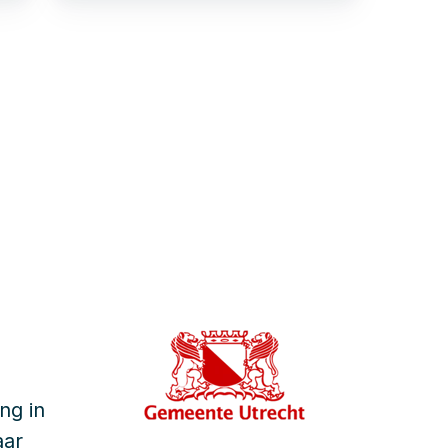
ng in
aar