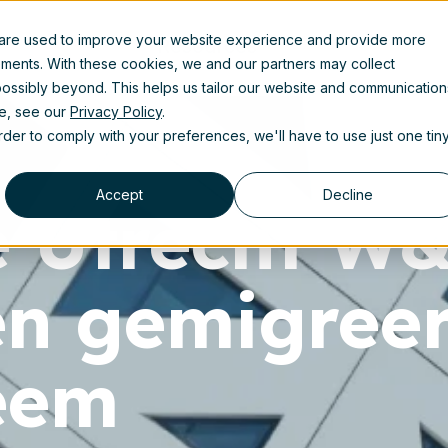
 are used to improve your website experience and provide more
Resources
ements. With these cookies, we and our partners may collect
ossibly beyond. This helps us tailor our website and communication
se, see our
Privacy Policy
.
order to comply with your preferences, we'll have to use just one tin
Accept
Decline
 Utrecht W&
n gemigreer
eem