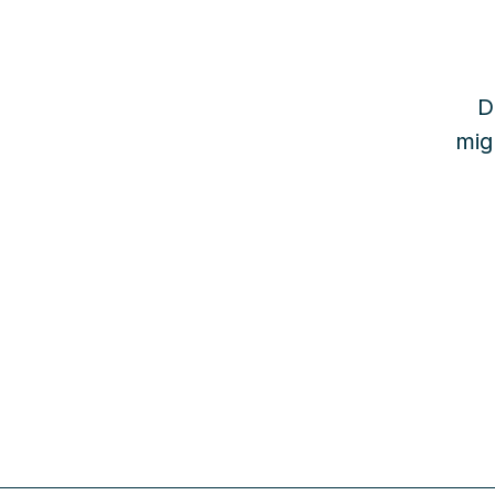
D
mig