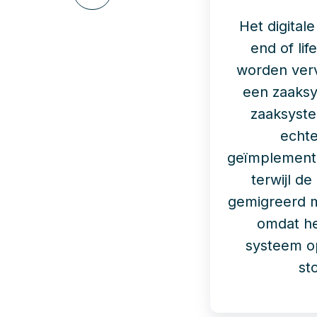
via
LinkedIn
Het digital
end of li
worden ver
een zaaks
zaaksyst
echt
geïmplement
terwijl de
gemigreerd 
omdat he
systeem o
st