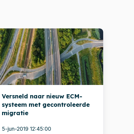
ersneld
aar
ieuw
CM-
ysteem
et
econtroleerde
Versneld naar nieuw ECM-
igratie
systeem met gecontroleerde
migratie
5-jun-2019 12:45:00