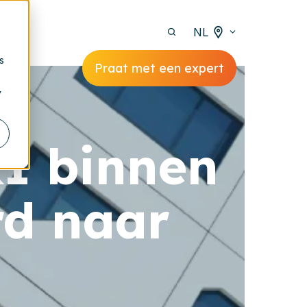
NL
s
Praat met een expert
y
I binnen
d naar