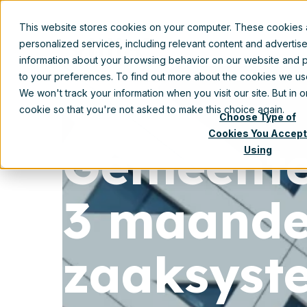
This website stores cookies on your computer. These cookies
personalized services, including relevant content and advertis
information about your browsing behavior on our website and p
to your preferences. To find out more about the cookies we u
We won't track your information when you visit our site. But in 
cookie so that you're not asked to make this choice again.
Choose Type of
Cookies You Accept
Gemeente
Using
3 maande
zaaksyst