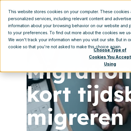
This website stores cookies on your computer. These cookies
personalized services, including relevant content and advertis
information about your browsing behavior on our website and p
to your preferences. To find out more about the cookies we u
We won't track your information when you visit our site. But in 
cookie so that you're not asked to make this choice again.
Choose Type of
Cookies You Accept
Migration
Using
kort tijd
migreren