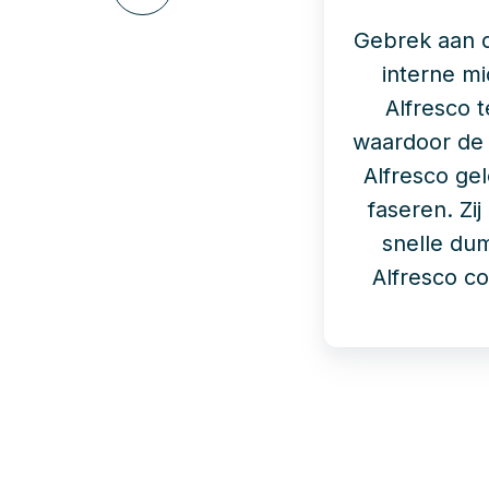
via
LinkedIn
Gebrek aan 
interne m
Alfresco 
waardoor de 
Alfresco gele
faseren. Zi
snelle du
Alfresco c