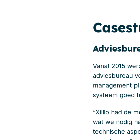
Cases
Adviesbur
Vanaf 2015 wer
adviesbureau v
management pla
systeem goed te 
“Xillio had de 
wat we nodig ha
technische aspe