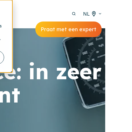
NL
s
Praat met een expert
y
e: in zeer
nt