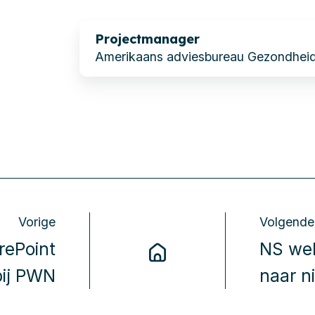
Projectmanager
Amerikaans adviesbureau Gezondhei
Vorige
Volgende
rePoint
NS web
bij PWN
naar 