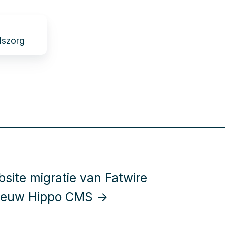
dszorg
site migratie van Fatwire
nieuw Hippo CMS →