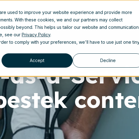
 are used to improve your website experience and provide more
Resources
ements. With these cookies, we and our partners may collect
ossibly beyond. This helps us tailor our website and communication
se, see our
Privacy Policy
.
order to comply with your preferences, we'll have to use just one tin
Accept
Decline
-as-a-Servic
sbestek conte