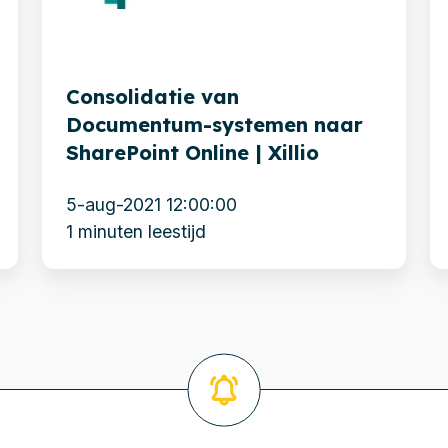
naar
n
SharePoint
H
Online
v
Consolidatie van
|
o
Documentum-systemen naar
Xillio
p
SharePoint Online | Xillio
5-aug-2021 12:00:00
1 minuten leestijd