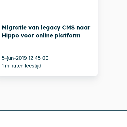
aar
ippo
oor
Migratie van legacy CMS naar
nline
Hippo voor online platform
latform
5-jun-2019 12:45:00
1 minuten leestijd