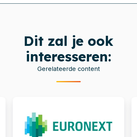
Dit zal je ook
interesseren:
Gerelateerde content
Consolidatie
M
van
v
Documentum-
l
systemen
C