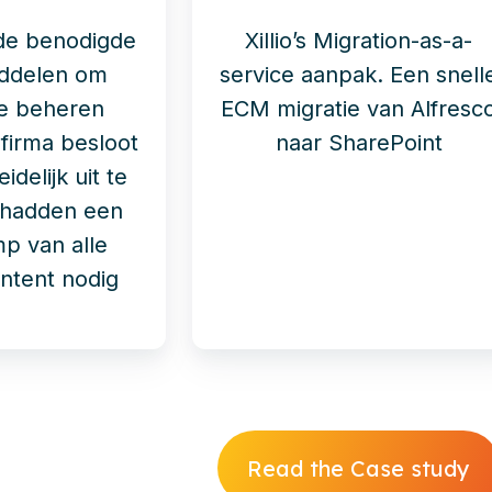
de benodigde
Xillio’s Migration-as-a-
iddelen om
service aanpak. Een snell
te beheren
ECM migratie van Alfresc
firma besloot
naar SharePoint
idelijk uit te
j hadden een
mp van alle
ontent nodig
Read the Case study