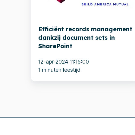
document
sets
in
Efficiënt records management
SharePoint
dankzij document sets in
SharePoint
12-apr-2024 11:15:00
1 minuten leestijd