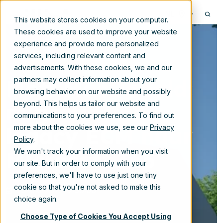
NL
This website stores cookies on your computer.
These cookies are used to improve your website
experience and provide more personalized
services, including relevant content and
advertisements. With these cookies, we and our
Mott MacDonald:
partners may collect information about your
browsing behavior on our website and possibly
migratie van
beyond. This helps us tailor our website and
communications to your preferences. To find out
legacy ECM naar
more about the cookies we use, see our
Privacy
Policy
.
Microsoft 365
We won't track your information when you visit
our site. But in order to comply with your
preferences, we'll have to use just one tiny
cookie so that you're not asked to make this
25-okt-2021 12:30:00
choice again.
Choose Type of Cookies You Accept Using