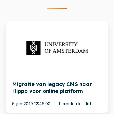
Migratie
van
legacy
CMS
naar
Hippo
voor
online
platform
Migratie van legacy CMS naar
Hippo voor online platform
5-jun-2019 12:45:00
1 minuten leestijd