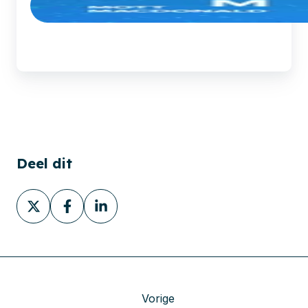
Deel dit
Deel
Deel
Deel
via
via
via
X
Facebook
LinkedIn
Vorige