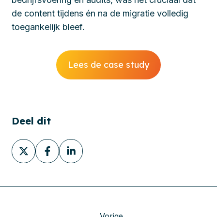
de content tijdens én na de migratie volledig
toegankelijk bleef.
Lees de case study
Deel dit
Deel
Deel
Deel
via
via
via
X
Facebook
LinkedIn
Vorige