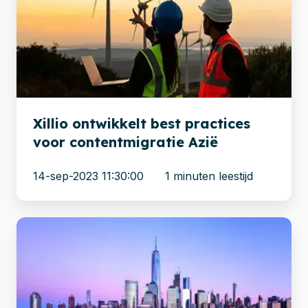
best
practices
voor
contentmigratie
Azië
Xillio ontwikkelt best practices
voor contentmigratie Azië
14-sep-2023 11:30:00
1 minuten leestijd
Xillio
verbetert
CPC
gebruikerservaring
met