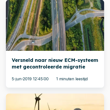
Versneld
naar
nieuw
ECM-
systeem
met
gecontroleerde
migratie
Versneld naar nieuw ECM-systeem
met gecontroleerde migratie
5-jun-2019 12:45:00
1 minuten leestijd
Xillio
ontwikkelt