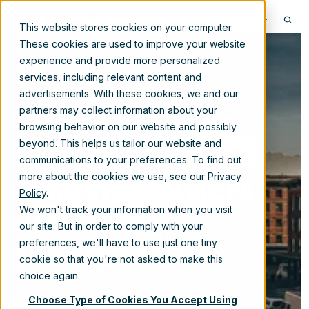
NL
This website stores cookies on your computer.
These cookies are used to improve your website
experience and provide more personalized
services, including relevant content and
advertisements. With these cookies, we and our
OpenText naar
partners may collect information about your
browsing behavior on our website and possibly
SharePoint: 10,3
beyond. This helps us tailor our website and
communications to your preferences. To find out
miljoen dossiers
more about the cookies we use, see our
Privacy
Policy
.
succesvol
We won't track your information when you visit
our site. But in order to comply with your
gemigreerd
preferences, we'll have to use just one tiny
cookie so that you're not asked to make this
choice again.
20-nov-2025 11:48:23
Choose Type of Cookies You Accept Using