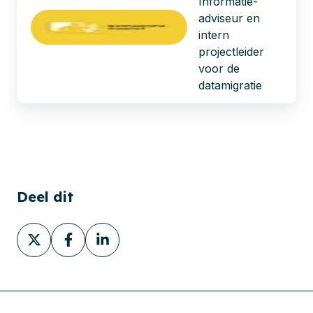
Informatie-
adviseur en
intern
projectleider
voor de
datamigratie
Deel dit
Deel
Deel
Deel
via
via
via
X
Facebook
LinkedIn