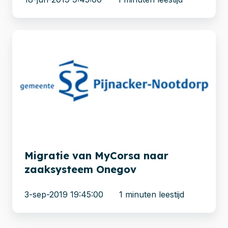
Migratie
van
MyCorsa
naar
zaaksysteem
Onegov
Migratie van MyCorsa naar
zaaksysteem Onegov
3-sep-2019 19:45:00
1 minuten leestijd