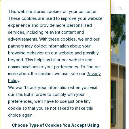
NL
This website stores cookies on your computer.
These cookies are used to improve your website
experience and provide more personalized
services, including relevant content and
advertisements. With these cookies, we and our
Gemeente Voorst
partners may collect information about your
browsing behavior on our website and possibly
migreert van
beyond. This helps us tailor our website and
communications to your preferences. To find out
Corsa naar
more about the cookies we use, see our
Privacy
Policy
.
Zaakssysteem.nl
We won't track your information when you visit
our site. But in order to comply with your
met Xillio
preferences, we'll have to use just one tiny
cookie so that you're not asked to make this
choice again.
15-mei-2023 11:45:00
Choose Type of Cookies You Accept Using