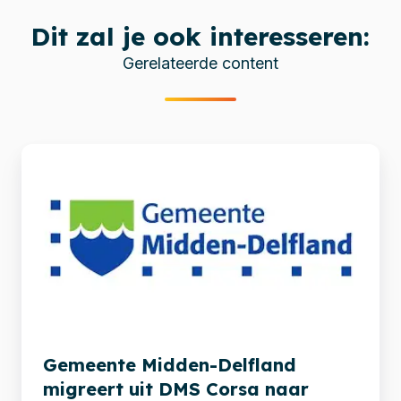
Dit zal je ook interesseren:
Gerelateerde content
Gemeente
Midden-
Delfland
migreert
uit
DMS
Corsa
naar
zaaksysteem.nl
Gemeente Midden-Delfland
migreert uit DMS Corsa naar