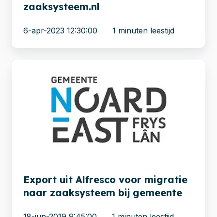
zaaksysteem.nl
6-apr-2023 12:30:00
1 minuten leestijd
Export
uit
Alfresco
voor
migratie
naar
zaaksysteem
bij
gemeente
Export uit Alfresco voor migratie
naar zaaksysteem bij gemeente
18-jun-2019 9:45:00
1 minuten leestijd