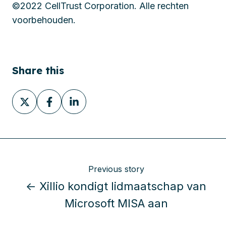
©2022 CellTrust Corporation. Alle rechten
voorbehouden.
Share this
Share
Share
Share
on
on
on
X
Facebook
LinkedIn
Previous story
← Xillio kondigt lidmaatschap van
Microsoft MISA aan