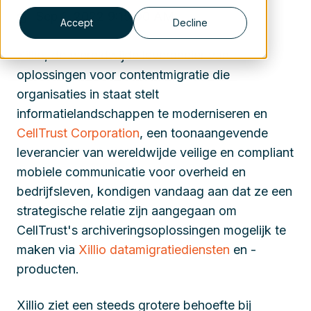
Sep 1, 2022 9:15:00 AM
Accept
Decline
Xillio
,
de wereldwijde leverancier van
oplossingen voor contentmigratie die
organisaties in staat stelt
informatielandschappen te moderniseren en
CellTrust Corporation
, een toonaangevende
leverancier van wereldwijde veilige en compliant
mobiele communicatie voor overheid en
bedrijfsleven, kondigen vandaag aan
dat
ze een
strategische relatie zijn aangegaan om
CellTrust's archiveringsoplossingen mogelijk te
maken via
Xillio datamigratiediensten
en -
producten.
Xillio ziet een steeds grotere behoefte bij