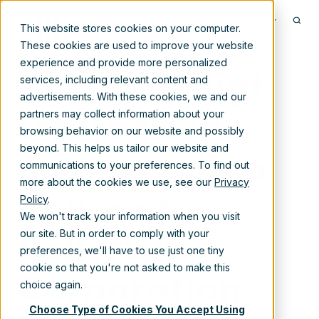
Sep 1, 2022 9:15:00 AM
NL
This website stores cookies on your computer.
These cookies are used to improve your website
experience and provide more personalized
Xillio kondigt
services, including relevant content and
advertisements. With these cookies, we and our
strategisch
partners may collect information about your
browsing behavior on our website and possibly
beyond. This helps us tailor our website and
partnerschap
communications to your preferences. To find out
more about the cookies we use, see our
Privacy
aan met
Policy
.
We won't track your information when you visit
CellTrust
our site. But in order to comply with your
preferences, we'll have to use just one tiny
cookie so that you're not asked to make this
Corporation
choice again.
Choose Type of Cookies You Accept Using