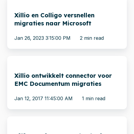
en
Xillio en Colligo versnellen
Colligo
migraties naar Microsoft
versnellen
migraties
Jan 26, 2023 3:15:00 PM
2 min read
naar
Microsoft
Xillio
ontwikkelt
Xillio ontwikkelt connector voor
connector
EMC Documentum migraties
voor
EMC
Jan 12, 2017 11:45:00 AM
1 min read
Documentum
migraties
Xillio
en