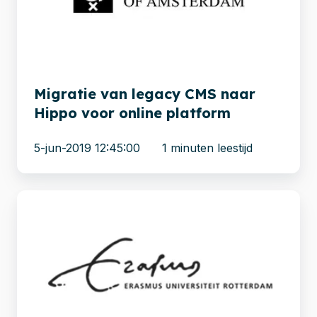
naar
Hippo
voor
online
platform
Migratie van legacy CMS naar
Hippo voor online platform
5-jun-2019 12:45:00
1 minuten leestijd
Migratie
van
TYPO3
naar
Drupal
bij