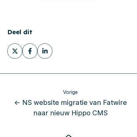
Deel dit
Deel
Deel
Deel
via
via
via
X
Facebook
LinkedIn
Vorige
← NS website migratie van Fatwire
naar nieuw Hippo CMS