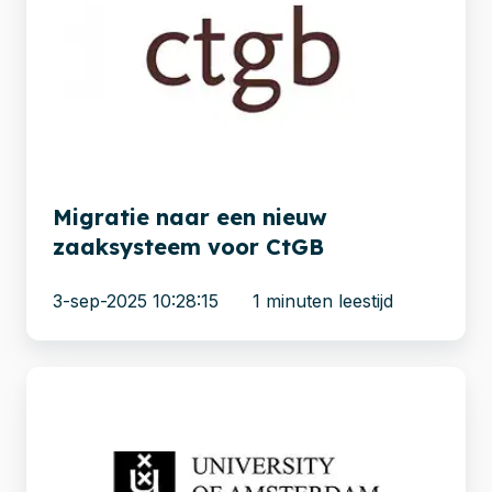
een
nieuw
zaaksysteem
voor
CtGB
Migratie naar een nieuw
zaaksysteem voor CtGB
3-sep-2025 10:28:15
1 minuten leestijd
Migratie
van
legacy
CMS