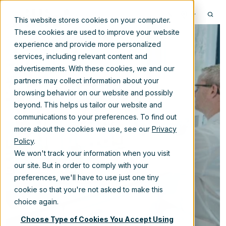
NL
This website stores cookies on your computer.
These cookies are used to improve your website
experience and provide more personalized
services, including relevant content and
advertisements. With these cookies, we and our
Automatische
partners may collect information about your
browsing behavior on our website and possibly
classificatie en
beyond. This helps us tailor our website and
communications to your preferences. To find out
metadata KWR
more about the cookies we use, see our
Privacy
Policy
.
We won't track your information when you visit
our site. But in order to comply with your
6-jun-2019 11:30:00
preferences, we'll have to use just one tiny
cookie so that you're not asked to make this
choice again.
Choose Type of Cookies You Accept Using