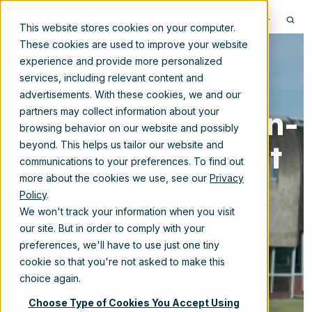
NL
This website stores cookies on your computer.
These cookies are used to improve your website
experience and provide more personalized
services, including relevant content and
advertisements. With these cookies, we and our
Gemeente Midden-
partners may collect information about your
browsing behavior on our website and possibly
Delfland migreert
beyond. This helps us tailor our website and
communications to your preferences. To find out
uit DMS Corsa
more about the cookies we use, see our
Privacy
Policy
.
naar
We won't track your information when you visit
our site. But in order to comply with your
zaaksysteem.nl
preferences, we'll have to use just one tiny
cookie so that you're not asked to make this
choice again.
6-apr-2023 12:30:00
Choose Type of Cookies You Accept Using