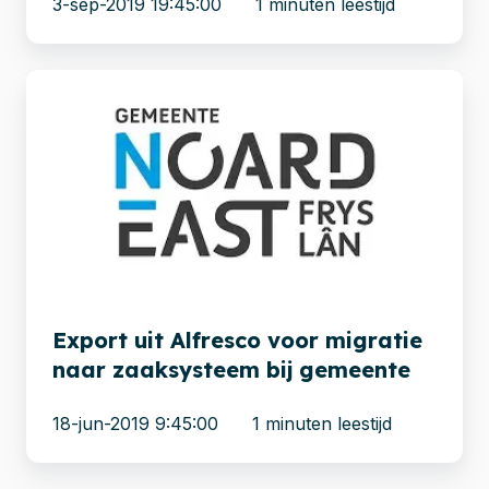
3-sep-2019 19:45:00
1 minuten leestijd
Export
uit
Alfresco
voor
migratie
naar
zaaksysteem
bij
gemeente
Export uit Alfresco voor migratie
naar zaaksysteem bij gemeente
18-jun-2019 9:45:00
1 minuten leestijd