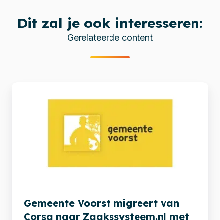
Dit zal je ook interesseren:
Gerelateerde content
Gemeente
Voorst
migreert
van
Corsa
naar
Zaakssysteem.nl
met
Xillio
Gemeente Voorst migreert van
Corsa naar Zaakssysteem.nl met