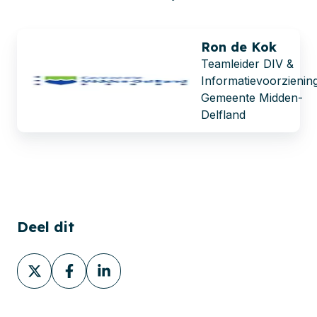
Ron de Kok
Teamleider DIV &
Informatievoorzienin
Gemeente Midden-
Delfland
Deel dit
Deel
Deel
Deel
via
via
via
X
Facebook
LinkedIn