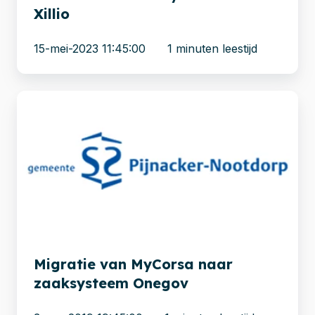
Xillio
15-mei-2023 11:45:00
1 minuten leestijd
Migratie
van
MyCorsa
naar
zaaksysteem
Onegov
Migratie van MyCorsa naar
zaaksysteem Onegov