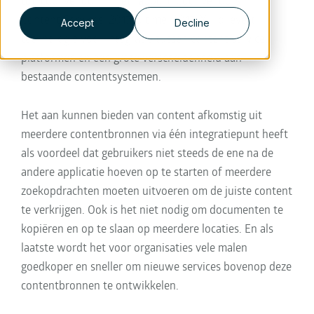
tot ‘cool vendor’ in het rapport ‘Cool Vendors in
Content Services, 2017’ uit mei 2017. Xillio levert
Accept
Decline
technologie voor integratie tussen content services
platformen en een grote verscheidenheid aan
bestaande contentsystemen.
Het aan kunnen bieden van content afkomstig uit
meerdere contentbronnen via één integratiepunt heeft
als voordeel dat gebruikers niet steeds de ene na de
andere applicatie hoeven op te starten of meerdere
zoekopdrachten moeten uitvoeren om de juiste content
te verkrijgen. Ook is het niet nodig om documenten te
kopiëren en op te slaan op meerdere locaties. En als
laatste wordt het voor organisaties vele malen
goedkoper en sneller om nieuwe services bovenop deze
contentbronnen te ontwikkelen.