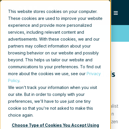
This website stores cookies on your computer.
These cookies are used to improve your website
experience and provide more personalized
services, including relevant content and
Persbericht
advertisements. With these cookies, we and our
partners may collect information about your
browsing behavior on our website and possibly
beyond. This helps us tailor our website and
communications to your preferences. To find out
Xillio door Gartner genoemd als
more about the cookies we use, see our
Privacy
Policy
.
‘Cool Vendor’ voor Content
We won't track your information when you visit
Services
our site. But in order to comply with your
preferences, we'll have to use just one tiny
Hilversum, 17 mei 2017
- Xillio, internationale specialist
cookie so that you're not asked to make this
op het gebied van contentmigratie en -integratie van
choice again.
grote bedrijfsplatformen, is door Gartner Inc. verkozen
Choose Type of Cookies You Accept Using