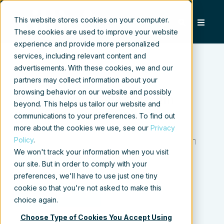
This website stores cookies on your computer.
These cookies are used to improve your website
experience and provide more personalized
services, including relevant content and
advertisements. With these cookies, we and our
partners may collect information about your
browsing behavior on our website and possibly
Migreer vanuit elk systeem
beyond. This helps us tailor our website and
naar SharePoint Online
communications to your preferences. To find out
more about the cookies we use, see our
Privacy
Policy
.
Efficiënte connector voor migraties van en
We won't track your information when you visit
naar SharePoint Online
our site. But in order to comply with your
preferences, we'll have to use just one tiny
cookie so that you're not asked to make this
BEKIJK VIDEO
choice again.
Choose Type of Cookies You Accept Using