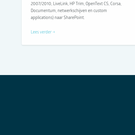
2007/2010, LiveLink, HP Trim, OpenText CS, Corsa,
Documentum, netwerkschijven en custom
applications) naar SharePoint.
Lees verder →