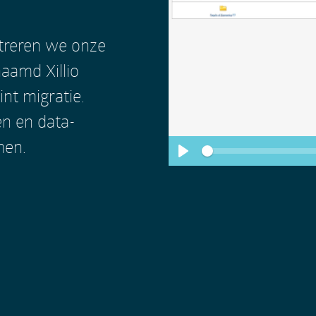
treren we onze
naamd Xillio
int migratie.
pen en data-
men.
S
e
P
e
k
l
a
y