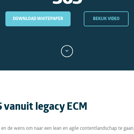
DOWNLOAD WHITEPAPER
BEKIJK VIDEO
5 vanuit legacy ECM
en de wens om naar een lean en agile contentlandschap te gaan,