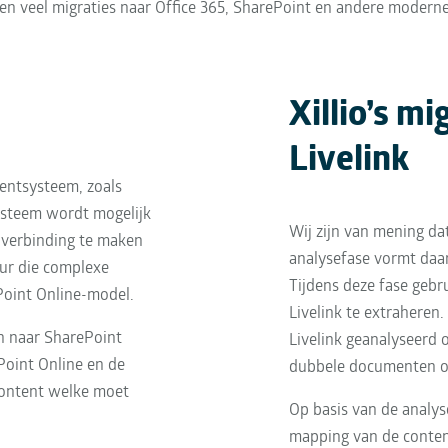
zien veel migraties naar Office 365, SharePoint en andere moderne
Xillio’s mi
Livelink
ntsysteem, zoals 
ysteem wordt mogelijk 
Wij zijn van mening da
verbinding te maken 
analysefase vormt daar
ur die complexe 
Tijdens deze fase gebru
Point Online-model.
Livelink te extraheren
n naar SharePoint 
Livelink geanalyseerd 
Point Online en de 
dubbele documenten of
content welke moet 
Op basis van de analyse
mapping van de content