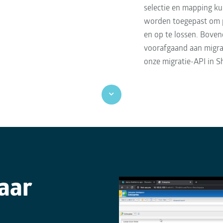
selectie en mapping k
worden toegepast om pr
en op te lossen. Bovend
voorafgaand aan migrat
onze migratie-API in S
naar