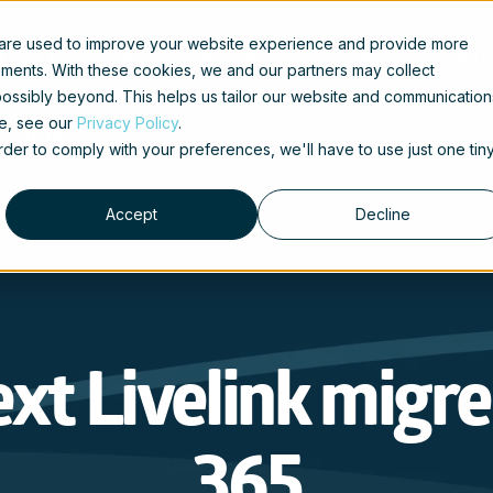
 are used to improve your website experience and provide more
t
Use cases
Diensten
Connectors
Kla
ements. With these cookies, we and our partners may collect
ossibly beyond. This helps us tailor our website and communication
se, see our
Privacy Policy
.
Contact
order to comply with your preferences, we'll have to use just one tin
Accept
Decline
t Livelink migre
365