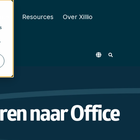
nten
Resources
Over Xillio
s
y
ren naar Office