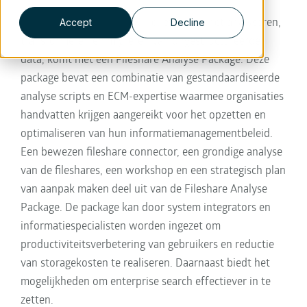
Accept
Decline
Hilversum, 1 juni 2016
- Xillio, expert in het analyseren,
transformeren en migreren van ongestructureerde
data, komt met een Fileshare Analyse Package. Deze
package bevat een combinatie van gestandaardiseerde
analyse scripts en ECM-expertise waarmee organisaties
handvatten krijgen aangereikt voor het opzetten en
optimaliseren van hun informatiemanagementbeleid.
Een bewezen fileshare connector, een grondige analyse
van de fileshares, een workshop en een strategisch plan
van aanpak maken deel uit van de Fileshare Analyse
Package. De package kan door system integrators en
informatiespecialisten worden ingezet om
productiviteitsverbetering van gebruikers en reductie
van storagekosten te realiseren. Daarnaast biedt het
mogelijkheden om enterprise search effectiever in te
zetten.