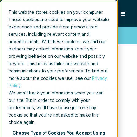
This website stores cookies on your computer.
These cookies are used to improve your website
experience and provide more personalized
services, including relevant content and
Persbericht
advertisements. With these cookies, we and our
partners may collect information about your
browsing behavior on our website and possibly
beyond. This helps us tailor our website and
communications to your preferences. To find out
Xillio combineert tooling en
more about the cookies we use, see our
Privacy
Policy
.
expertise in Fileshare Analyse
We won't track your information when you visit
Package voor klanten en
our site. But in order to comply with your
partners
preferences, we'll have to use just one tiny
cookie so that you're not asked to make this
choice again.
Expertise en methodiek bieden handvatten voor
informatiemanagement beleid
Choose Type of Cookies You Accept Using