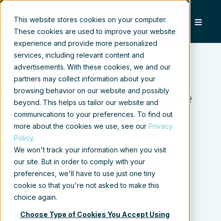
This website stores cookies on your computer.
These cookies are used to improve your website
experience and provide more personalized
services, including relevant content and
advertisements. With these cookies, we and our
partners may collect information about your
browsing behavior on our website and possibly
Data migreren naar Salesforce
beyond. This helps us tailor our website and
communications to your preferences. To find out
Consolideer uw salesproces en content in
more about the cookies we use, see our
Privacy
Policy
.
Salesforce
We won't track your information when you visit
our site. But in order to comply with your
preferences, we'll have to use just one tiny
BEKIJK VIDEO
cookie so that you're not asked to make this
choice again.
Choose Type of Cookies You Accept Using