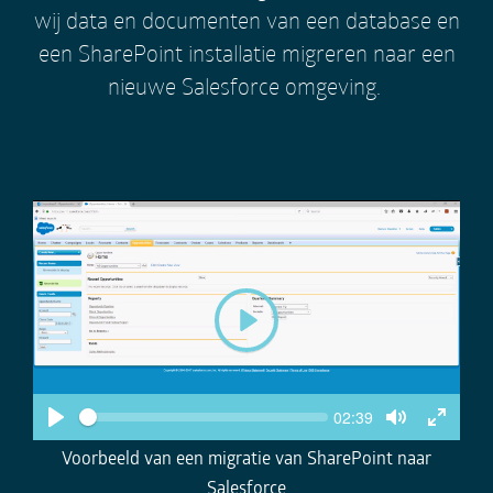
wij data en documenten van een database en
een SharePoint installatie migreren naar een
nieuwe Salesforce omgeving.
P
l
a
y
S
C
02:39
e
u
P
T
T
e
r
k
l
o
o
Voorbeeld van een migratie van SharePoint naar
r
a
g
g
e
Salesforce