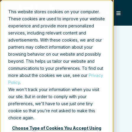
This website stores cookies on your computer.
These cookies are used to improve your website
experience and provide more personalized
services, including relevant content and
advertisements. With these cookies, we and our
partners may collect information about your
browsing behavior on our website and possibly
Migratie van SharePoint
beyond. This helps us tailor our website and
on-premise naar Office 365
communications to your preferences. To find out
more about the cookies we use, see our
Privacy
Policy
.
Van on-premise naar SharePoint Online,
We won't track your information when you visit
Teams en OneDrive
our site. But in order to comply with your
preferences, we'll have to use just one tiny
cookie so that you're not asked to make this
DOWNLOAD WHITEPAPER
choice again.
Choose Type of Cookies You Accept Using