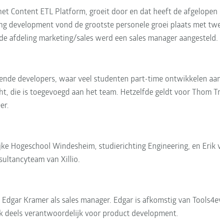
n het Content ETL Platform, groeit door en dat heeft de afgelopen
ing development vond de grootste personele groei plaats met twe
de afdeling marketing/sales werd een sales manager aangesteld.
ende developers, waar veel studenten part-time ontwikkelen aa
t, die is toegevoegd aan het team. Hetzelfde geldt voor Thom Trig
er.
ke Hogeschool Windesheim, studierichting Engineering, en Erik va
ultancyteam van Xillio.
n Edgar Kramer als sales manager. Edgar is afkomstig van Tools4e
ook deels verantwoordelijk voor product development.