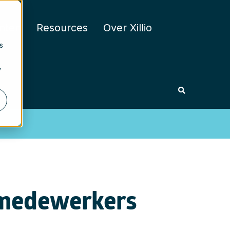
nten
Resources
Over Xillio
s
y
e medewerkers