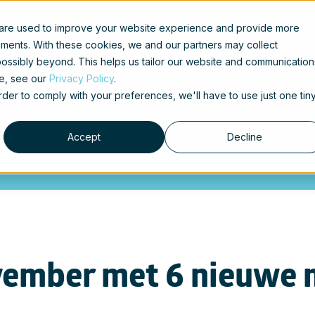
 are used to improve your website experience and provide more
t
Use cases
Diensten
Connectors
Kla
ements. With these cookies, we and our partners may collect
ossibly beyond. This helps us tailor our website and communication
se, see our
Privacy Policy
.
Contact
order to comply with your preferences, we'll have to use just one tin
Accept
Decline
november met 6 nieuw